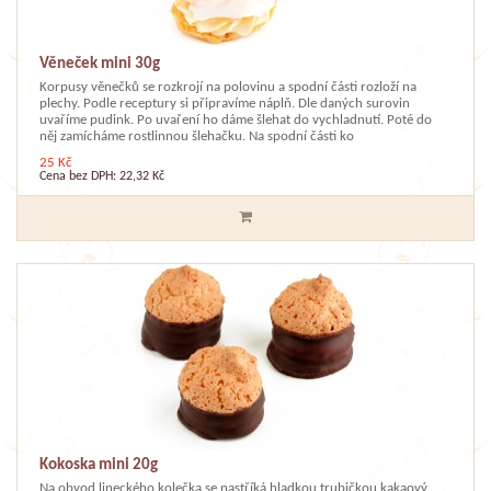
Věneček mini 30g
Korpusy věnečků se rozkrojí na polovinu a spodní části rozloží na
plechy. Podle receptury si připravíme náplň. Dle daných surovin
uvaříme pudink. Po uvaření ho dáme šlehat do vychladnutí. Poté do
něj zamícháme rostlinnou šlehačku. Na spodní části ko
25 Kč
Cena bez DPH: 22,32 Kč
Kokoska mini 20g
Na obvod lineckého kolečka se nastříká hladkou trubičkou kakaový