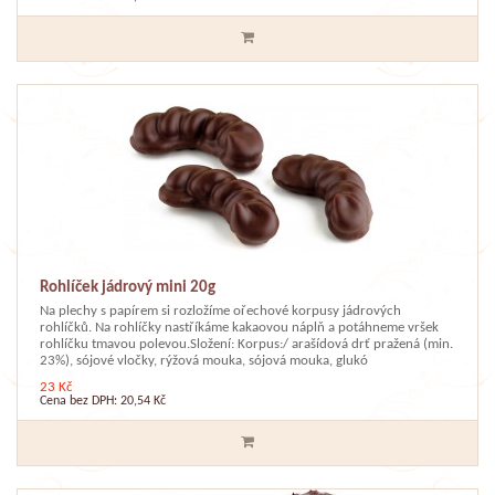
Rohlíček jádrový mini 20g
Na plechy s papírem si rozložíme ořechové korpusy jádrových
rohlíčků. Na rohlíčky nastříkáme kakaovou náplň a potáhneme vršek
rohlíčku tmavou polevou.Složení: Korpus:/ arašídová drť pražená (min.
23%), sójové vločky, rýžová mouka, sójová mouka, glukó
23 Kč
Cena bez DPH: 20,54 Kč