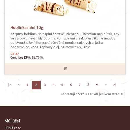
Hoblinka mini 10g
Korpusy hoblinek se naplní čerstvě ušlehanou likérovou náplní tak, aby
ve výrobku nevznikly bubliny. Po naplnění vršek přestříkáme tmavou
polevou.Složení: Korpus:/ pšeničná mouka, cukr, vejce, jádra
podzemnice, voda, řepkový olej, palmové tuky, jable
21 Kč
Cena bez DPH: 18,75 Kč
|<
<
1
2
3
4
5
6
7
8
9
>
>|
Zobrazuji 16 až 30 z 148 (celkem stran 10)
Můj účet
Přihlásit se