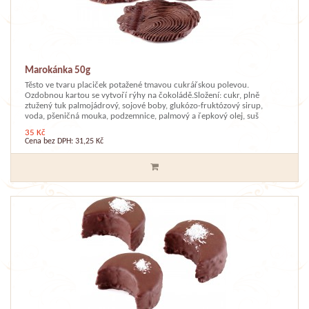
Marokánka 50g
Těsto ve tvaru placiček potažené tmavou cukrářskou polevou.
Ozdobnou kartou se vytvoří rýhy na čokoládě.Složení: cukr, plně
ztužený tuk palmojádrový, sojové boby, glukózo-fruktózový sirup,
voda, pšeničná mouka, podzemnice, palmový a řepkový olej, suš
35 Kč
Cena bez DPH: 31,25 Kč