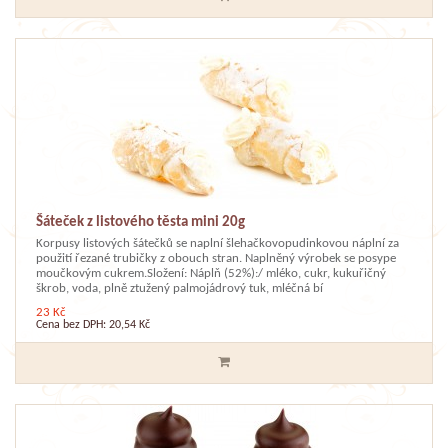
Šáteček z listového těsta mini 20g
Korpusy listových šátečků se naplní šlehačkovopudinkovou náplní za
použití řezané trubičky z obouch stran. Naplněný výrobek se posype
moučkovým cukrem.Složení: Náplň (52%):/ mléko, cukr, kukuřičný
škrob, voda, plně ztužený palmojádrový tuk, mléčná bí
23 Kč
Cena bez DPH: 20,54 Kč