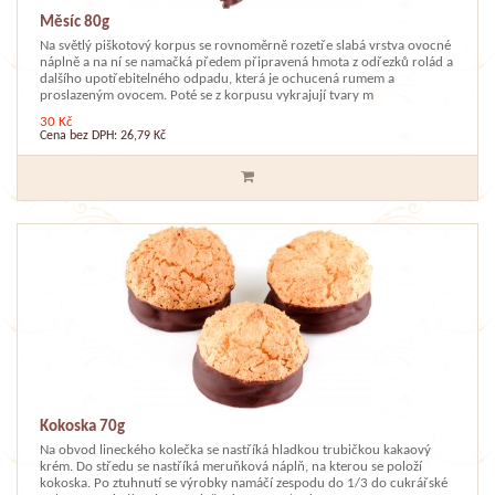
Měsíc 80g
Na světlý piškotový korpus se rovnoměrně rozetře slabá vrstva ovocné
náplně a na ní se namačká předem připravená hmota z odřezků rolád a
dalšího upotřebitelného odpadu, která je ochucená rumem a
proslazeným ovocem. Poté se z korpusu vykrajují tvary m
30 Kč
Cena bez DPH: 26,79 Kč
Kokoska 70g
Na obvod lineckého kolečka se nastříká hladkou trubičkou kakaový
krém. Do středu se nastříká meruňková náplň, na kterou se položí
kokoska. Po ztuhnutí se výrobky namáčí zespodu do 1/3 do cukrářské