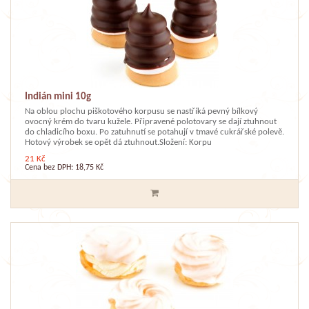
Indián mini 10g
Na oblou plochu piškotového korpusu se nastříká pevný bílkový
ovocný krém do tvaru kužele. Připravené polotovary se dají ztuhnout
do chladicího boxu. Po zatuhnutí se potahují v tmavé cukrářské polevě.
Hotový výrobek se opět dá ztuhnout.Složení: Korpu
21 Kč
Cena bez DPH: 18,75 Kč