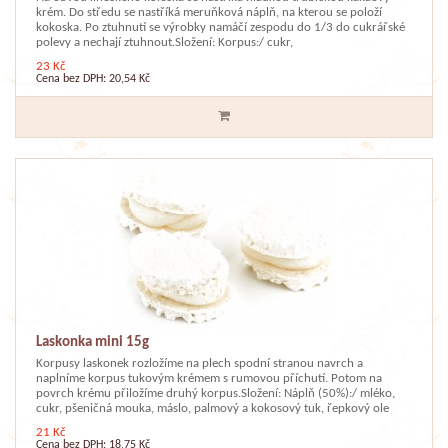
krém. Do středu se nastříká meruňková náplň, na kterou se položí
kokoska. Po ztuhnutí se výrobky namáčí zespodu do 1/3 do cukrářské
polevy a nechají ztuhnout.Složení: Korpus:/ cukr,
23 Kč
Cena bez DPH: 20,54 Kč
Laskonka mini 15g
Korpusy laskonek rozložíme na plech spodní stranou navrch a
naplníme korpus tukovým krémem s rumovou příchutí. Potom na
povrch krému přiložíme druhý korpus.Složení: Náplň (50%):/ mléko,
cukr, pšeničná mouka, máslo, palmový a kokosový tuk, řepkový ole
21 Kč
Cena bez DPH: 18,75 Kč