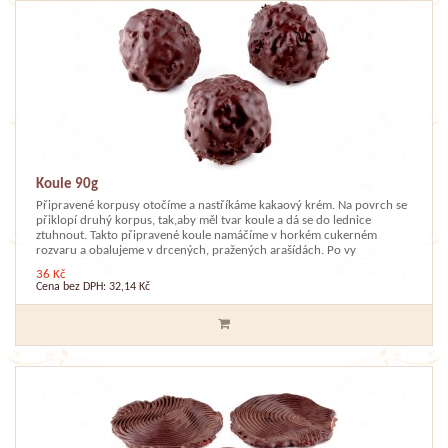
Koule 90g
Připravené korpusy otočíme a nastříkáme kakaový krém. Na povrch se
přiklopí druhý korpus, tak,aby měl tvar koule a dá se do lednice
ztuhnout. Takto připravené koule namáčíme v horkém cukerném
rozvaru a obalujeme v drcených, pražených arašídách. Po vy
36 Kč
Cena bez DPH: 32,14 Kč