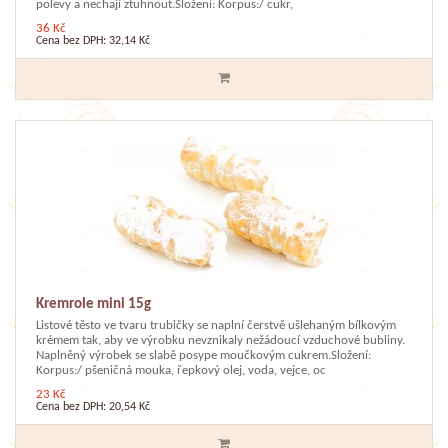
polevy a nechají ztuhnout.Složení: Korpus:/ cukr,
36 Kč
Cena bez DPH: 32,14 Kč
Kremrole mini 15g
Listové těsto ve tvaru trubičky se naplní čerstvě ušlehaným bílkovým
krémem tak, aby ve výrobku nevznikaly nežádoucí vzduchové bubliny.
Naplněný výrobek se slabě posype moučkovým cukrem.Složení:
Korpus:/ pšeničná mouka, řepkový olej, voda, vejce, oc
23 Kč
Cena bez DPH: 20,54 Kč