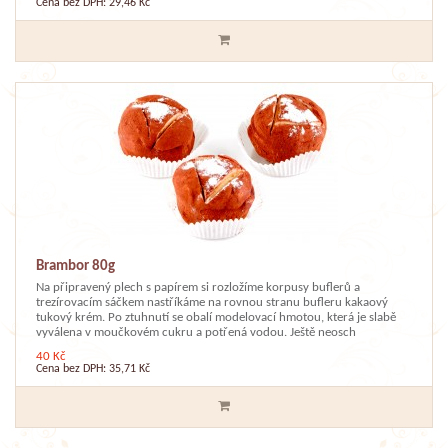
Cena bez DPH: 29,46 Kč
Brambor 80g
Na připravený plech s papírem si rozložíme korpusy buflerů a
trezírovacím sáčkem nastříkáme na rovnou stranu bufleru kakaový
tukový krém. Po ztuhnutí se obalí modelovací hmotou, která je slabě
vyválena v moučkovém cukru a potřená vodou. Ještě neosch
40 Kč
Cena bez DPH: 35,71 Kč