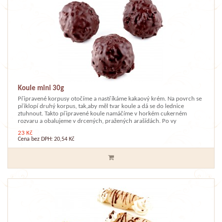
Koule mini 30g
Připravené korpusy otočíme a nastříkáme kakaový krém. Na povrch se
přiklopí druhý korpus, tak,aby měl tvar koule a dá se do lednice
ztuhnout. Takto připravené koule namáčíme v horkém cukerném
rozvaru a obalujeme v drcených, pražených arašídách. Po vy
23 Kč
Cena bez DPH: 20,54 Kč