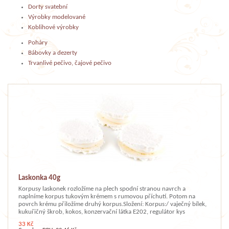
Dorty svatební
Výrobky modelované
Koblihové výrobky
Poháry
Bábovky a dezerty
Trvanlivé pečivo, čajové pečivo
Laskonka 40g
Korpusy laskonek rozložíme na plech spodní stranou navrch a
naplníme korpus tukovým krémem s rumovou příchutí. Potom na
povrch krému přiložíme druhý korpus.Složení: Korpus:/ vaječný bílek,
kukuřičný škrob, kokos, konzervační látka E202, regulátor kys
33 Kč