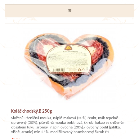
Koláč chodský,B 250g
Složení: Pšeničná mouka, náplň maková (20%):/cukr, mák tepelně
upravený (30%), pšeničná mouka bobtnavá, škrob, kakao se sníženým
obsahem tuku, aroma/, náplň ovocná (20%):/ ovocný podíl (jablka,
višně, aronie) min.25%, modifikovaný bramborový škrob E1