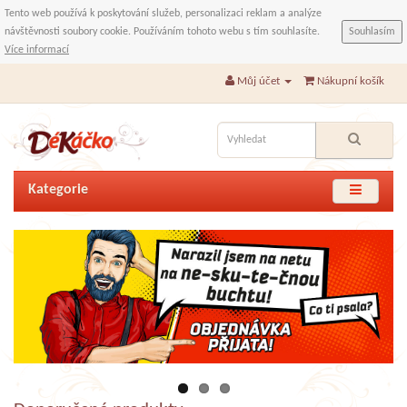
Tento web používá k poskytování služeb, personalizaci reklam a analýze
návštěvnosti soubory cookie. Používáním tohoto webu s tím souhlasíte.
Souhlasím
Více informací
Můj účet
Nákupní košík
Kategorie