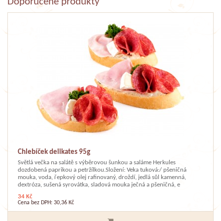
Doporučené produkty
Chlebíček delikates 95g
Světlá večka na salátě s výběrovou šunkou a saláme Herkules
dozdobená paprikou a petržílkou.Složení: Veka tuková:/ pšeničná
mouka, voda, řepkový olej rafinovaný, droždí, jedlá sůl kamenná,
dextróza, sušená syrovátka, sladová mouka ječná a pšeničná, e
34 Kč
Cena bez DPH: 30,36 Kč