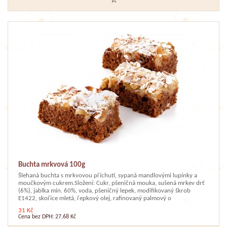
Buchta mrkvová 100g
Šlehaná buchta s mrkvovou příchutí, sypaná mandlovými lupínky a
moučkovým cukrem.Složení: Cukr, pšeničná mouka, sušená mrkev drť
(6%), jablka min. 60%, voda, pšeničný lepek, modifikovaný škrob
E1422, skořice mletá, řepkový olej, rafinovaný palmový o
31 Kč
Cena bez DPH: 27,68 Kč