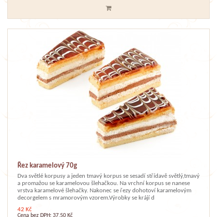
Řez karamelový 70g
Dva světlé korpusy a jeden tmavý korpus se sesadí střídavě světlý,tmavý
a promažou se karamelovou šlehačkou. Na vrchní korpus se nanese
vrstva karamelové šlehačky. Nakonec se řezy dohotoví karamelovým
decorgelem s mramorovým vzorem.Výrobky se krájí d
42 Kč
Cena bez DPH: 37,50 Kč