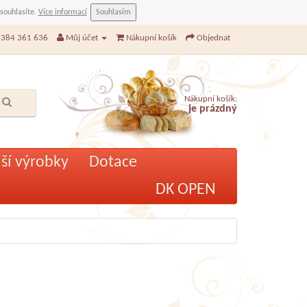
 souhlasíte.
Více informací
Souhlasím
384 361 636
Můj účet
Nákupní košík
Objednat
Nákupní košík:
je prázdný
ší výrobky
Dotace
DK OPEN