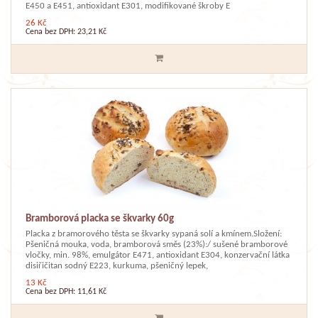
E450 a E451, antioxidant E301, modifikované škroby E
26 Kč
Cena bez DPH: 23,21 Kč
Bramborová placka se škvarky 60g
Placka z bramorového těsta se škvarky sypaná solí a kmínem.Složení:
Pšeničná mouka, voda, bramborová směs (23%):/ sušené bramborové
vločky, min. 98%, emulgátor E471, antioxidant E304, konzervační látka
disiřičitan sodný E223, kurkuma, pšeničný lepek,
13 Kč
Cena bez DPH: 11,61 Kč