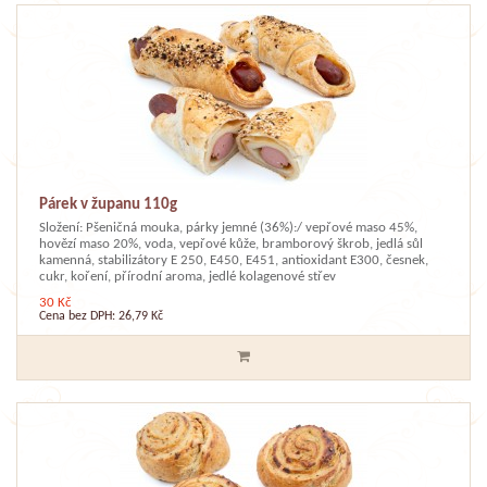
Párek v županu 110g
Složení: Pšeničná mouka, párky jemné (36%):/ vepřové maso 45%,
hovězí maso 20%, voda, vepřové kůže, bramborový škrob, jedlá sůl
kamenná, stabilizátory E 250, E450, E451, antioxidant E300, česnek,
cukr, koření, přírodní aroma, jedlé kolagenové střev
30 Kč
Cena bez DPH: 26,79 Kč