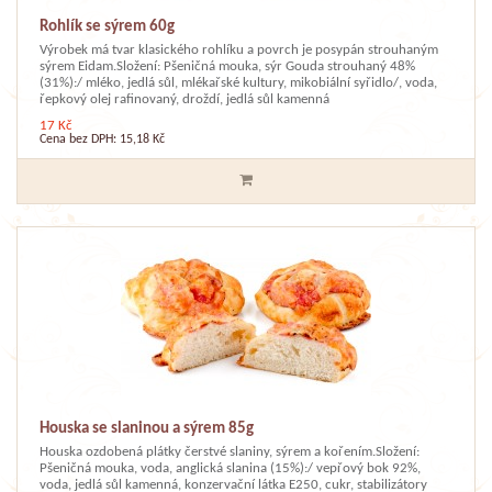
Rohlík se sýrem 60g
Výrobek má tvar klasického rohlíku a povrch je posypán strouhaným
sýrem Eidam.Složení: Pšeničná mouka, sýr Gouda strouhaný 48%
(31%):/ mléko, jedlá sůl, mlékařské kultury, mikobiální syřidlo/, voda,
řepkový olej rafinovaný, droždí, jedlá sůl kamenná
17 Kč
Cena bez DPH: 15,18 Kč
Houska se slaninou a sýrem 85g
Houska ozdobená plátky čerstvé slaniny, sýrem a kořením.Složení:
Pšeničná mouka, voda, anglická slanina (15%):/ vepřový bok 92%,
voda, jedlá sůl kamenná, konzervační látka E250, cukr, stabilizátory