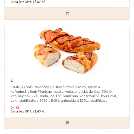
Cena bez DPH: 16,07 Kč
c
Klasický rohlík zapečený s plátky čerstvé slaniny, sýrem a
kořením.Složení: Pšeničná mouka, voda, anglická slanina (30%):/
vepřový bok 92%, voda, jedlá sůl kamenná, konzervační látka E250,
cukr, stabilizátory E450 a E451, antioxidant E301, modifikova
24 Kč
Cena bez DPH: 21,43 Kč