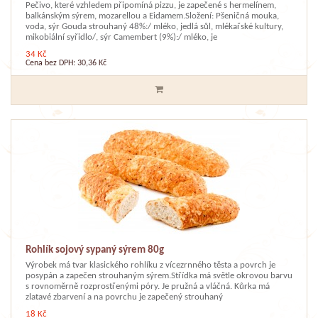
Pečivo, které vzhledem připomíná pizzu, je zapečené s hermelínem,
balkánským sýrem, mozarellou a Eidamem.Složení: Pšeničná mouka,
voda, sýr Gouda strouhaný 48%:/ mléko, jedlá sůl, mlékařské kultury,
mikobiální syřidlo/, sýr Camembert (9%):/ mléko, je
34 Kč
Cena bez DPH: 30,36 Kč
Rohlík sojový sypaný sýrem 80g
Výrobek má tvar klasického rohlíku z vícezrnného těsta a povrch je
posypán a zapečen strouhaným sýrem.Střídka má světle okrovou barvu
s rovnoměrně rozprostřenými póry. Je pružná a vláčná. Kůrka má
zlatavé zbarvení a na povrchu je zapečený strouhaný
18 Kč