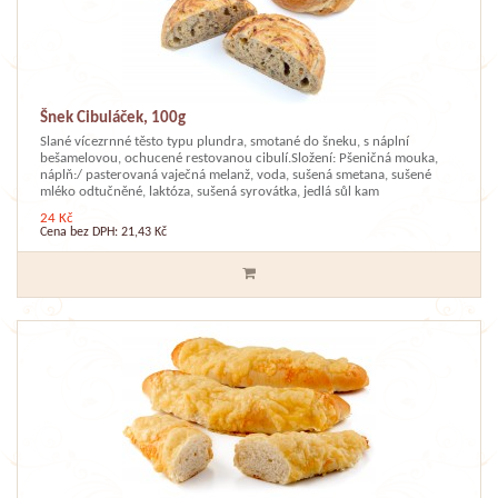
Šnek Cibuláček, 100g
Slané vícezrnné těsto typu plundra, smotané do šneku, s náplní
bešamelovou, ochucené restovanou cibulí.Složení: Pšeničná mouka,
náplň:/ pasterovaná vaječná melanž, voda, sušená smetana, sušené
mléko odtučněné, laktóza, sušená syrovátka, jedlá sůl kam
24 Kč
Cena bez DPH: 21,43 Kč