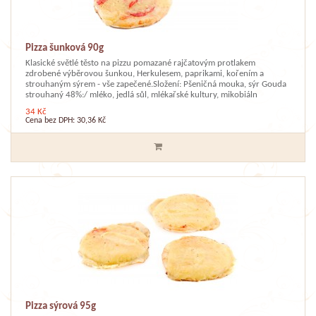
Pizza šunková 90g
Klasické světlé těsto na pizzu pomazané rajčatovým protlakem
zdrobené výběrovou šunkou, Herkulesem, paprikami, kořením a
strouhaným sýrem - vše zapečené.Složení: Pšeničná mouka, sýr Gouda
strouhaný 48%:/ mléko, jedlá sůl, mlékařské kultury, mikobiáln
34 Kč
Cena bez DPH: 30,36 Kč
Pizza sýrová 95g