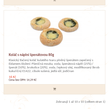
Koláč s náplní špenátovou 80g
Klasický tlačený koláč kulatého tvaru plněný špenátem zapečený s
Eidamem.Složení: Pšeničná mouka, voda, špenátová náplň (25%):/
špenát (50%), brokolice (20%), voda, řepkový olej, modifikovaný škrob
kukuřičný E1422, cibule sušená, jedlá sůl, jodičnan
16 Kč
Cena bez DPH: 14,29 Kč
Zobrazuji 1 až 10 z 10 (celkem stran 1)