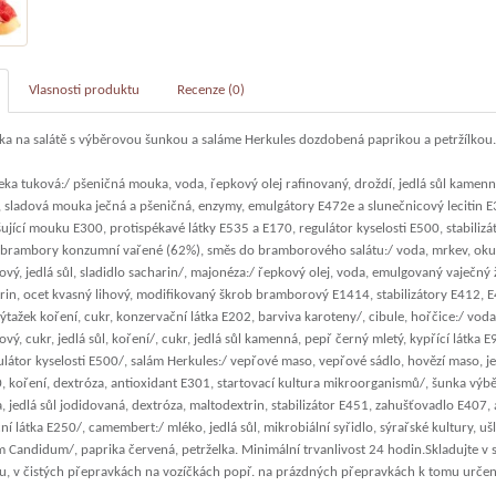
Vlasnosti produktu
Recenze (0)
čka na salátě s výběrovou šunkou a saláme Herkules dozdobená paprikou a petržílkou.
ka tuková:/ pšeničná mouka, voda, řepkový olej rafinovaný, droždí, jedlá sůl kamenn
, sladová mouka ječná a pšeničná, enzymy, emulgátory E472e a slunečnicový lecitin E3
šující mouku E300, protispékavé látky E535 a E170, regulátor kyselosti E500, stabili
brambory konzumní vařené (62%), směs do bramborového salátu:/ voda, mrkev, okurk
ový, jedlá sůl, sladidlo sacharin/, majonéza:/ řepkový olej, voda, emulgovaný vaječný ž
rin, ocet kvasný lihový, modifikovaný škrob bramborový E1414, stabilizátory E412, 
tažek koření, cukr, konzervační látka E202, barviva karoteny/, cibule, hořčice:/ vod
ový, cukr, jedlá sůl, koření/, cukr, jedlá sůl kamenná, pepř černý mletý, kypřící látka 
látor kyselosti E500/, salám Herkules:/ vepřové maso, vepřové sádlo, hovězí maso, je
0, koření, dextróza, antioxidant E301, startovací kultura mikroorganismů/, šunka vý
 jedlá sůl jodidovaná, dextróza, maltodextrin, stabilizátor E451, zahušťovadlo E407,
í látka E250/, camembert:/ mléko, jedlá sůl, mikrobiální syřidlo, sýrařské kultury, ušl
um Candidum/, paprika červená, petrželka. Minimální trvanlivost 24 hodin.Skladujte v
u, v čistých přepravkách na vozíčkách popř. na prázdných přepravkách k tomu určený