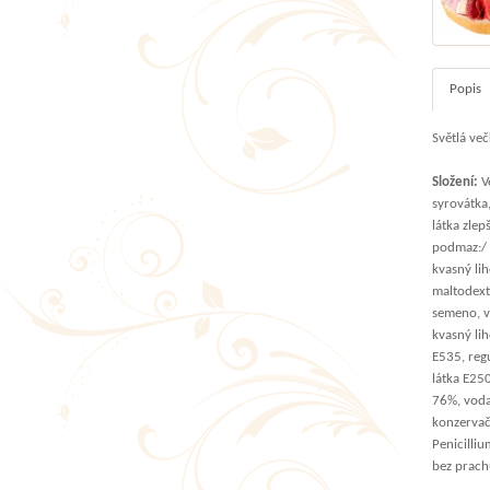
Popis
Světlá ve
Složení:
Ve
syrovátka
látka zlep
podmaz:/ 
kvasný lih
maltodext
semeno, vý
kvasný lih
E535, regu
látka E25
76%, voda,
konzervačn
Penicilli
bez prach