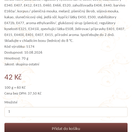
E340, E407, E412, E415, E460, E466, E520, zahušťovadla E406, E440, barvivo
E160a/, korpus:/ pšeničná mouka, melanž, pšeničný škrob, sójová mouka,
kakao, slunečnicový olej, jedlá sůl, kypřící látky E450, E500, stabilizátory
E472b, E477, aroma ethylvanilin/, glukózový sirup (pšenice), regulátory
kyselosti E325, E341iii, zpevňující látka E508, želírovací přípravky E401, E407,
E415, E440ii, E401, E407, E415, přírodní aroma. Spotřebujte do 2 dnů.
Skladujte v chladícím boxu (lednice) do 8 °C.
Kód výrobku: 5174
Dostupnost: 10.08.2026
Hmotnost: 70 g
Jakost: skupina ostatní
42 Kč
100 g = 60 Kč
Cena bez DPH: 37,50 Kč
Množství
Přidat do košíku