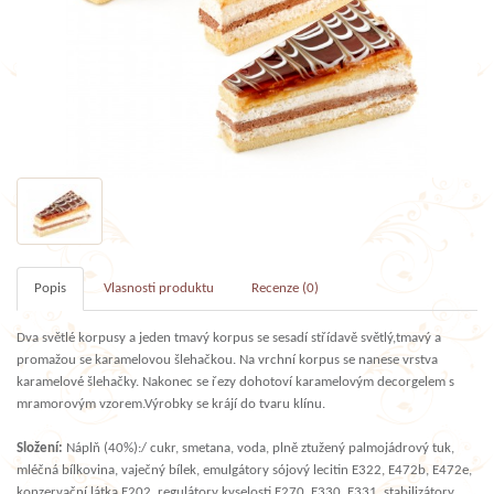
Popis
Vlasnosti produktu
Recenze (0)
Dva světlé korpusy a jeden tmavý korpus se sesadí střídavě světlý,tmavý a
promažou se karamelovou šlehačkou. Na vrchní korpus se nanese vrstva
karamelové šlehačky. Nakonec se řezy dohotoví karamelovým decorgelem s
mramorovým vzorem.Výrobky se krájí do tvaru klínu.
Složení:
Náplň (40%):/ cukr, smetana, voda, plně ztužený palmojádrový tuk,
mléčná bílkovina, vaječný bílek, emulgátory sójový lecitin E322, E472b, E472e,
konzervační látka E202, regulátory kyselosti E270, E330, E331, stabilizátory