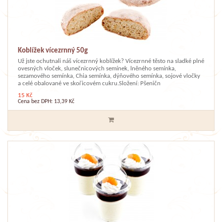
Koblížek vícezrnný 50g
Už jste ochutnali náš vícezrnný koblížek? Vícezrnné těsto na sladké plné
ovesných vloček, slunečnicových semínek, lněného semínka,
sezamového semínka, Chia semínka, dýňového semínka, sojové vločky
a celé obalované ve skořicovém cukru.Složení: Pšeničn
15 Kč
Cena bez DPH: 13,39 Kč