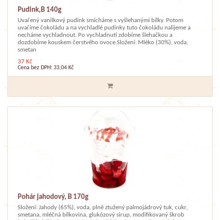
Pudink,B 140g
Uvařený vanilkový pudink smícháme s vyšlehanými bílky. Potom
uvaříme čokoládu a na vychladlé pudinky tuto čokoládu nalijeme a
necháme vychladnout. Po vychladnutí zdobíme šlehačkou a
dozdobíme kouskem čerstvého ovoce.Složení: Mléko (30%), voda,
smetan
37 Kč
Cena bez DPH: 33,04 Kč
Pohár jahodový, B 170g
Složení: Jahody (65%), voda, plně ztužený palmojádrový tuk, cukr,
smetana, mléčná bílkovina, glukózový sirup, modifikovaný škrob