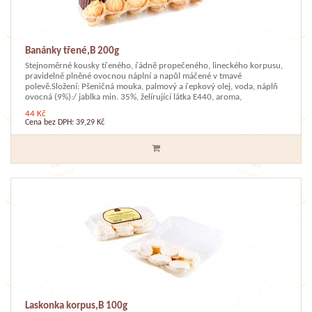
Banánky třené,B 200g
Stejnoměrné kousky třeného, řádně propečeného, lineckého korpusu,
pravidelně plněné ovocnou náplní a napůl máčené v tmavé
polevě.Složení: Pšeničná mouka, palmový a řepkový olej, voda, náplň
ovocná (9%):/ jablka min. 35%, želírující látka E440, aroma,
44 Kč
Cena bez DPH: 39,29 Kč
Laskonka korpus,B 100g