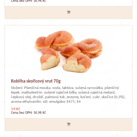
Cena bez DPH: 16,96 Kč
Kobliha skořicový vrut 70g
Složení: Pšeničná mouka, voda, laktóza, sušená syrovátka, pšeničný
lepek, maltodextrin, sušené vaječné bílky, sušená vaječná melanž,
řepkový olej, droždí, palmový tuk, enzymy, koření, cukr, skořice (0,3%),
aroma ethylvanilin, sůl, emulgátor E471, E4
19 Kč
Cena bez DPH: 16,96 Kč