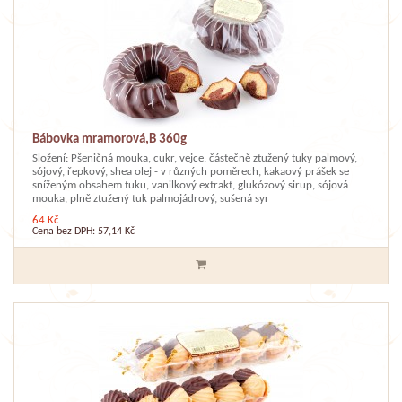
Bábovka mramorová,B 360g
Složení: Pšeničná mouka, cukr, vejce, částečně ztužený tuky palmový,
sójový, řepkový, shea olej - v různých poměrech, kakaový prášek se
sníženým obsahem tuku, vanilkový extrakt, glukózový sirup, sójová
mouka, plně ztužený tuk palmojádrový, sušená syr
64 Kč
Cena bez DPH: 57,14 Kč