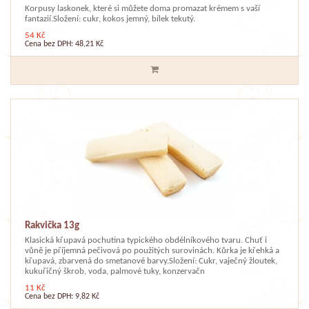
Korpusy laskonek, které si můžete doma promazat krémem s vaší
fantazií.Složení: cukr, kokos jemný, bílek tekutý.
54 Kč
Cena bez DPH: 48,21 Kč
Rakvička 13g
Klasická křupavá pochutina typického obdélníkového tvaru. Chuť i
vůně je příjemná pečivová po použitých surovinách. Kůrka je křehká a
křupavá, zbarvená do smetanové barvy.Složení: Cukr, vaječný žloutek,
kukuřičný škrob, voda, palmové tuky, konzervačn
11 Kč
Cena bez DPH: 9,82 Kč