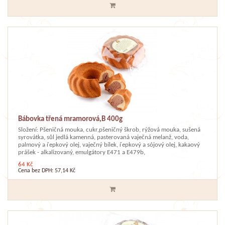
Bábovka třená mramorová,B 400g
Složení: Pšeničná mouka, cukr,pšeničný škrob, rýžová mouka, sušená
syrovátka, sůl jedlá kamenná, pasterovaná vaječná melanž, voda,
palmový a řepkový olej, vaječný bílek, řepkový a sójový olej, kakaový
prášek - alkalizovaný, emulgátory E471 a E479b,
64 Kč
Cena bez DPH: 57,14 Kč