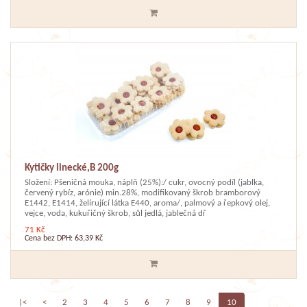
Kytičky linecké,B 200g
Složení: Pšeničná mouka, náplň (25%):/ cukr, ovocný podíl (jablka,
červený rybíz, arónie) min.28%, modifikovaný škrob bramborový
E1442, E1414, želírující látka E440, aroma/, palmový a řepkový olej,
vejce, voda, kukuřičný škrob, sůl jedlá, jablečná dř
71 Kč
Cena bez DPH: 63,39 Kč
|<
<
2
3
4
5
6
7
8
9
10