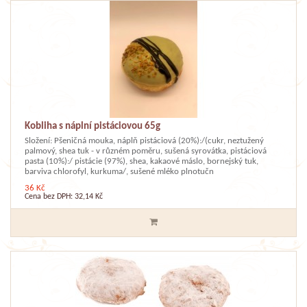
Kobliha s náplní pistáciovou 65g
Složení: Pšeničná mouka, náplň pistáciová (20%):/(cukr, neztužený
palmový, shea tuk - v různém poměru, sušená syrovátka, pistáciová
pasta (10%):/ pistácie (97%), shea, kakaové máslo, bornejský tuk,
barviva chlorofyl, kurkuma/, sušené mléko plnotučn
36 Kč
Cena bez DPH: 32,14 Kč