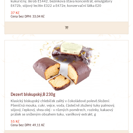
kukuřičný, škrob E1442, bezinková šťáva koncentrát, emulgátory
E472b, sójový lecitin E322 a E472e, konzervační látka E20
37 Kč
Cena bez DPH: 33,04 Kč
Dezert biskupský,B 230g
Klasický biskupský chlebíček zalitý v čokoládové polevě.Složení:
Pšeničná mouka, cukr, vejce, voda, částečně ztužený tuky palmový,
sójový, řepkový, shea olej - v různých poměrech, rozinky, kakaový
prášek se sníženým obsahem tuku, vanilkový extrakt, g
55 Kč
Cena bez DPH: 49,11 Kč