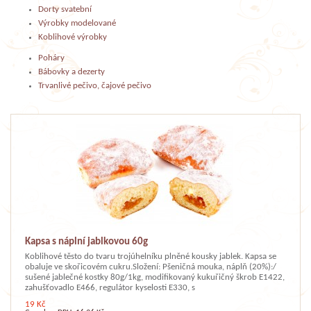
Dorty svatební
Výrobky modelované
Koblihové výrobky
Poháry
Bábovky a dezerty
Trvanlivé pečivo, čajové pečivo
Kapsa s náplní jablkovou 60g
Koblihové těsto do tvaru trojúhelníku plněné kousky jablek. Kapsa se
obaluje ve skořicovém cukru.Složení: Pšeničná mouka, náplň (20%):/
sušené jablečné kostky 80g/1kg, modifikovaný kukuřičný škrob E1422,
zahušťovadlo E466, regulátor kyselosti E330, s
19 Kč