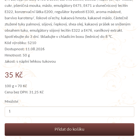
cukr, pšeničná mouka, máslo, emulgátory E475, E471 a slunečnicový lecitin
E322, konzervační látka E200, regulátor kyselosti E330, aroma máslové,
barvivo karoteny/, lískové ořechy, kakaová hmota, kakaové máslo, částečně
ztužené tuky palmový, sójový, řepkový, shea olej, kakaový prášek se sníženým
obsahem tuku, emulgátory sójový lecitin E322 a E476, vanilkový extrakt.
Spotřebujte do 3 dní. Skladujte v chladícím boxu (lednice) do 8 °C.
Kód výrobku: 5210
Dostupnost: 11.08.2026
Hmotnost: 50 g
Jakost: s náplní lehkou tukovou
35 Kč
100 g = 70 Kč
Cena bez DPH: 31,25 Kč
Množství
Přidat do košíku