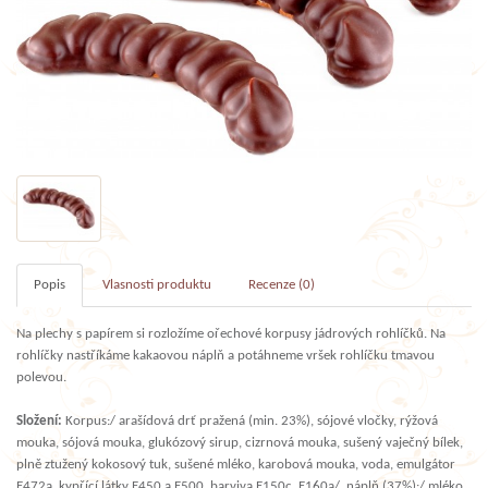
Popis
Vlasnosti produktu
Recenze (0)
Na plechy s papírem si rozložíme ořechové korpusy jádrových rohlíčků. Na
rohlíčky nastříkáme kakaovou náplň a potáhneme vršek rohlíčku tmavou
polevou.
Složení:
Korpus:/ arašídová drť pražená (min. 23%), sójové vločky, rýžová
mouka, sójová mouka, glukózový sirup, cizrnová mouka, sušený vaječný bílek,
plně ztužený kokosový tuk, sušené mléko, karobová mouka, voda, emulgátor
E472a, kypřící látky E450 a E500, barviva E150c, E160a/, náplň (37%):/ mléko,