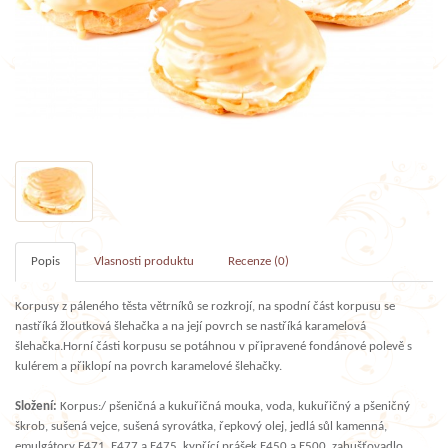
Popis
Vlasnosti produktu
Recenze (0)
Korpusy z páleného těsta větrníků se rozkrojí, na spodní část korpusu se
nastříká žloutková šlehačka a na její povrch se nastříká karamelová
šlehačka.Horní části korpusu se potáhnou v připravené fondánové polevě s
kulérem a přiklopí na povrch karamelové šlehačky.
Složení:
Korpus:/ pšeničná a kukuřičná mouka, voda, kukuřičný a pšeničný
škrob, sušená vejce, sušená syrovátka, řepkový olej, jedlá sůl kamenná,
emulgátory E471, E477 a E475, kypřící prášek E450 a E500, zahušťovadlo