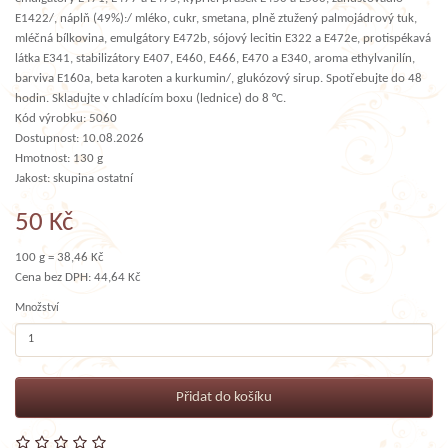
E1422/, náplň (49%):/ mléko, cukr, smetana, plně ztužený palmojádrový tuk,
mléčná bílkovina, emulgátory E472b, sójový lecitin E322 a E472e, protispékavá
látka E341, stabilizátory E407, E460, E466, E470 a E340, aroma ethylvanilín,
barviva E160a, beta karoten a kurkumin/, glukózový sirup. Spotřebujte do 48
hodin. Skladujte v chladícím boxu (lednice) do 8 °C.
Kód výrobku: 5060
Dostupnost: 10.08.2026
Hmotnost: 130 g
Jakost: skupina ostatní
50 Kč
100 g = 38,46 Kč
Cena bez DPH: 44,64 Kč
Množství
Přidat do košíku