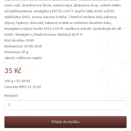
voda, cukr, bramborový škrob, sušená vejce, glukózový sirup, sušené mléko,
sůl jedlá kamenná, emulgátory E472b a E477, kypřící látky E450 a E500,
stabilizátor E401, aroma, barvivo E160a/, částečně ztužené tuky palmový,
sójový, řepkový, shea olej, kakaový prášek se sníženým obsahem tuku,
emulgátory sójový lecitin E322 a E476, vanilkový extrakt. Spotřebujte do 48
hodin. Skladujte v chladícím boxu (lednice) do 8 °C.
Kód výrobku: 5040
Dostupnost: 10.08.2026
Hmotnost: 40 g
Jakost: s bílkovou náplní
35 Kč
100 g = 87,50 Kč
Cena bez DPH: 31,25 Kč
Množství
Přidat do košíku