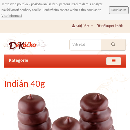
Tento web používá k poskytování služeb, personalizaci reklam a analýze
návštěvnosti soubory cookie. Používáním tohoto webu s tím souhlasíte.
Souhlasím
Více informací
Můj účet
Nákupní košík
Kategorie
Indián 40g