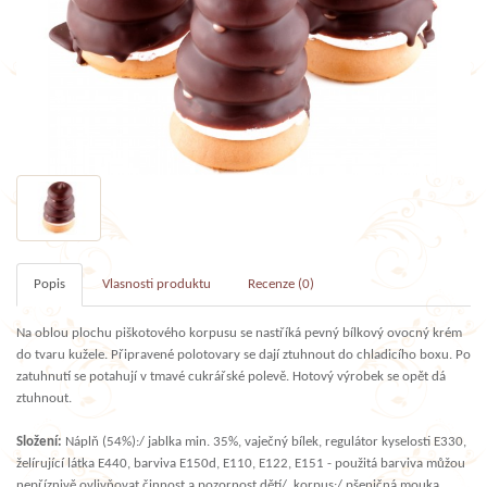
Popis
Vlasnosti produktu
Recenze (0)
Na oblou plochu piškotového korpusu se nastříká pevný bílkový ovocný krém
do tvaru kužele. Připravené polotovary se dají ztuhnout do chladicího boxu. Po
zatuhnutí se potahují v tmavé cukrářské polevě. Hotový výrobek se opět dá
ztuhnout.
Složení:
Náplň (54%):/ jablka min. 35%, vaječný bílek, regulátor kyselosti E330,
želírující látka E440, barviva E150d, E110, E122, E151 - použitá barviva můžou
nepříznivě ovlivňovat činnost a pozornost dětí/, korpus:/ pšeničná mouka,