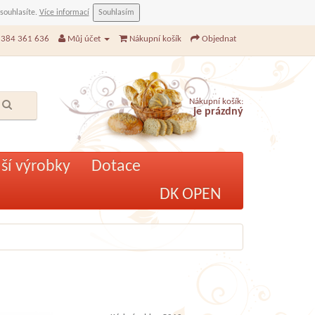
 souhlasíte.
Více informací
Souhlasím
384 361 636
Můj účet
Nákupní košík
Objednat
Nákupní košík:
je prázdný
ší výrobky
Dotace
DK OPEN