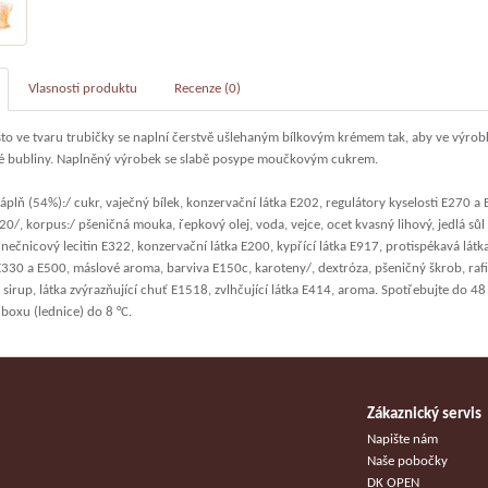
Vlasnosti produktu
Recenze (0)
ěsto ve tvaru trubičky se naplní čerstvě ušlehaným bílkovým krémem tak, aby ve výro
 bubliny. Naplněný výrobek se slabě posype moučkovým cukrem.
plň (54%):/ cukr, vaječný bílek, konzervační látka E202, regulátory kyselosti E270 a 
0/, korpus:/ pšeničná mouka, řepkový olej, voda, vejce, ocet kvasný lihový, jedlá s
nečnicový lecitin E322, konzervační látka E200, kypřící látka E917, protispékavá látk
 E330 a E500, máslové aroma, barviva E150c, karoteny/, dextróza, pšeničný škrob, raf
sirup, látka zvýrazňující chuť E1518, zvlhčující látka E414, aroma. Spotřebujte do 48
boxu (lednice) do 8 °C.
Zákaznický servis
u
Napište nám
Naše pobočky
DK OPEN