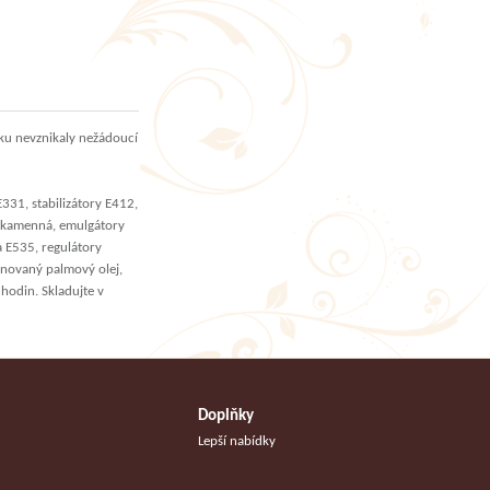
bku nevznikaly nežádoucí
E331, stabilizátory E412,
ůl kamenná, emulgátory
a E535, regulátory
inovaný palmový olej,
 hodin. Skladujte v
Doplňky
Lepší nabídky