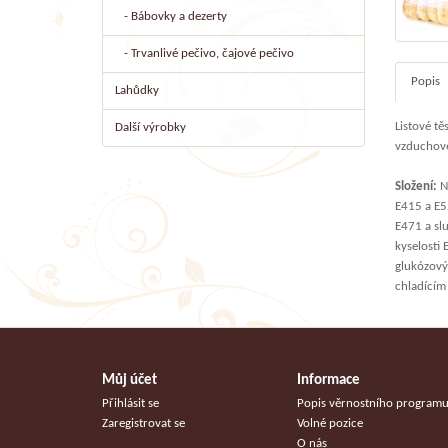
- Bábovky a dezerty
- Trvanlivé pečivo, čajové pečivo
Popis
Lahůdky
Listové t
Další výrobky
vzduchové
Složení:
Ná
E415 a E52
E471 a slu
kyselosti
glukózový 
chladícím 
Můj účet
Informace
Přihlásit se
Popis věrnostního program
Zaregistrovat se
Volné pozice
O nás