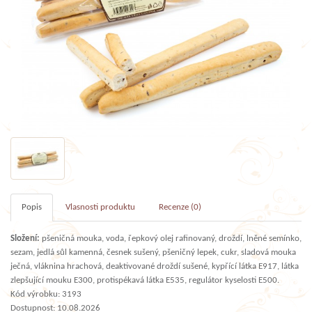
Popis
Vlasnosti produktu
Recenze (0)
Složení:
pšeničná mouka, voda, řepkový olej rafinovaný, droždí, lněné semínko,
sezam, jedlá sůl kamenná, česnek sušený, pšeničný lepek, cukr, sladová mouka
ječná, vláknina hrachová, deaktivované droždí sušené, kypřící látka E917, látka
zlepšující mouku E300, protispékavá látka E535, regulátor kyselosti E500.
Kód výrobku: 3193
Dostupnost: 10.08.2026