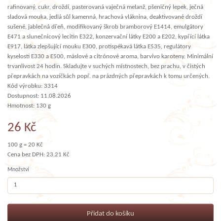
rafinovaný, cukr, droždí, pasterovaná vaječná melanž, pšeničný lepek, ječná
sladová mouka, jedlá sůl kamenná, hrachová vláknina, deaktivované droždí
sušené, jablečná dřeň, modifikovaný škrob bramborový E1414, emulgátory
E471 a slunečnicový lecitin E322, konzervační látky E200 a E202, kypřící látka
E917, látka zlepšující mouku E300, protispékavá látka E535, regulátory
kyselosti E330 a E500, máslové a citrónové aroma, barvivo karoteny. Minimální
trvanlivost 24 hodin. Skladujte v suchých místnostech, bez prachu, v čistých
přepravkách na vozíčkách popř. na prázdných přepravkách k tomu určených.
Kód výrobku: 3314
Dostupnost: 11.08.2026
Hmotnost: 130 g
26 Kč
100 g = 20 Kč
Cena bez DPH: 23,21 Kč
Množství
Přidat do košíku