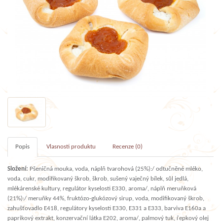
Popis
Vlasnosti produktu
Recenze (0)
Složení:
Pšeničná mouka, voda, náplň tvarohová (25%):/ odtučněné mléko,
voda, cukr, modifikovaný škrob, škrob, sušený vaječný bílek, sůl jedlá,
mlékárenské kultury, regulátor kyselosti E330, aroma/, náplň meruňková
(21%):/ meruňky 44%, fruktózo-glukózový sirup, voda, modifikovaný škrob,
zahušťovadlo E418, regulátory kyselosti E330, E331 a E333, barviva E160a a
paprikový extrakt, konzervační látka E202, aroma/, palmový tuk, řepkový olej