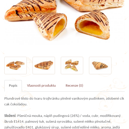
Popis
Vlasnosti produktu
Recenze (0)
Plundrové těsto do tvaru trojhránku plněné vanikovým pudinkem, zdobené cik
cak čokoládou.
Složení:
Pšeničná mouka, náplň pudingová (26%):/ voda, cukr, modifikovaný
škrob E1414, palmový tuk, sušená syrovátka, sušené mléko plnotučné,
zahušťovadlo E401, glukózový sirup, sušené odstředěné mléko, aroma, jedlá