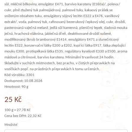
sůl, mléčné bílkoviny, emulgátor E471, barvivo karoteny (E160a)/, poleva:/
cukr, plně ztužený tuk palmojádrový, palmové tuky, kakaový prášek se
sníženým obsahem tuku, emulgátory sójový lecitin E322 a E476, vanilkový
extrakt/, voda, palmový tuk, rafinovaný bezerukový řepkový olej, cukr, droždí,
pasterovaná vaječná melanž, jedlá sůl kamenná, pšeničný lepek, sladová mouka
ječná, hrachová vláknina, jablečná dřeň, deaktivované droždí sušené,
modifikovaný škrob bramborový E1414, emulgátory E471 a slunečnicový
lecitin E322, konzervační látky E200 a E202, kypřící látka E917, látka zlepšující
mouku E300, protispékavá látka E535, regulátory kyselosti E330 a E500, aroma
máslové a citrónové, barvivo karoteny. Minimální trvanlivost 24 hodin.
Skladujte v suchých místnostech, bez prachu, v čistých přepravkách na
vozíčkách popř. na prázdných přepravkách k tomu určených.
Kód výrobku: 3301
Dostupnost: 10.08.2026
Hmotnost: 90 g
25 Kč
100 g = 27,78 Kč
Cena bez DPH: 22,32 Kč
Množství