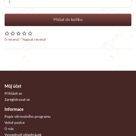
Přidat do košíku
0 recenzí
/
Napsat recenzi
Můj účet
Přihlásit se
Zaregistrovat se
Informace
Popis věrnostního programu
Volné pozice
O nás
Vyzvednutí objednávek