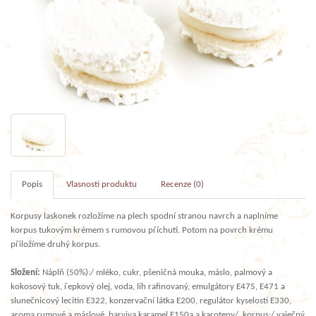
Popis
Vlasnosti produktu
Recenze (0)
Korpusy laskonek rozložíme na plech spodní stranou navrch a naplníme
korpus tukovým krémem s rumovou příchutí. Potom na povrch krému
přiložíme druhý korpus.
Složení:
Náplň (50%):/ mléko, cukr, pšeničná mouka, máslo, palmový a
kokosový tuk, řepkový olej, voda, líh rafinovaný, emulgátory E475, E471 a
slunečnicový lecitin E322, konzervační látka E200, regulátor kyselosti E330,
aroma rumové a máslové, barviva karamel E150a a karoteny/, korpus:/ vaječný