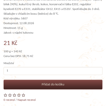
bílek (90%), kukuřičný škrob, kokos, konzervační látka E202, regulátor
kyselosti E270 a E331, stabilizátor E412, E415 a E520/. Spotřebujte do 3 dnů.
Skladujte v chladícím boxu (lednice) do 8 °C.
Kód výrobku: 5607
Dostupnost: 12.08.2026
Hmotnost: 15 g
Jakost: s náplní tukovou
21 Kč
100 g = 140 Kč
Cena bez DPH: 18,75 Kč
Množství
Přidat do košíku
0 recenzí
/
Napsat recenzi