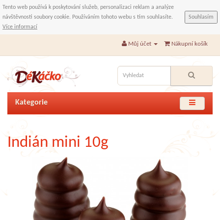
Tento web používá k poskytování služeb, personalizaci reklam a analýze
návštěvnosti soubory cookie. Používáním tohoto webu s tím souhlasíte.
Souhlasím
Více informací
Můj účet
Nákupní košík
Kategorie
Indián mini 10g