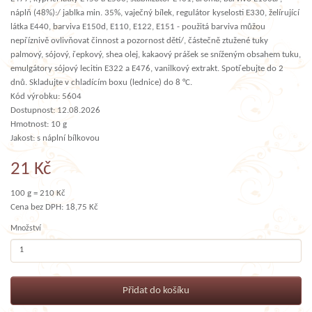
náplň (48%):/ jablka min. 35%, vaječný bílek, regulátor kyselosti E330, želírující
látka E440, barviva E150d, E110, E122, E151 - použitá barviva můžou
nepříznivě ovlivňovat činnost a pozornost dětí/, částečně ztužené tuky
palmový, sójový, řepkový, shea olej, kakaový prášek se sníženým obsahem tuku,
emulgátory sójový lecitin E322 a E476, vanilkový extrakt. Spotřebujte do 2
dnů. Skladujte v chladícím boxu (lednice) do 8 °C.
Kód výrobku: 5604
Dostupnost: 12.08.2026
Hmotnost: 10 g
Jakost: s náplní bílkovou
21 Kč
100 g = 210 Kč
Cena bez DPH: 18,75 Kč
Množství
Přidat do košíku