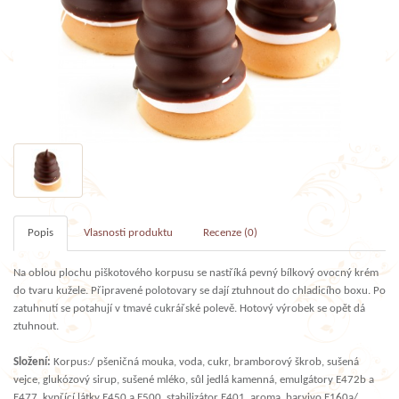
Popis
Vlasnosti produktu
Recenze (0)
Na oblou plochu piškotového korpusu se nastříká pevný bílkový ovocný krém
do tvaru kužele. Připravené polotovary se dají ztuhnout do chladicího boxu. Po
zatuhnutí se potahují v tmavé cukrářské polevě. Hotový výrobek se opět dá
ztuhnout.
Složení:
Korpus:/ pšeničná mouka, voda, cukr, bramborový škrob, sušená
vejce, glukózový sirup, sušené mléko, sůl jedlá kamenná, emulgátory E472b a
E477, kypřící látky E450 a E500, stabilizátor E401, aroma, barvivo E160a/,