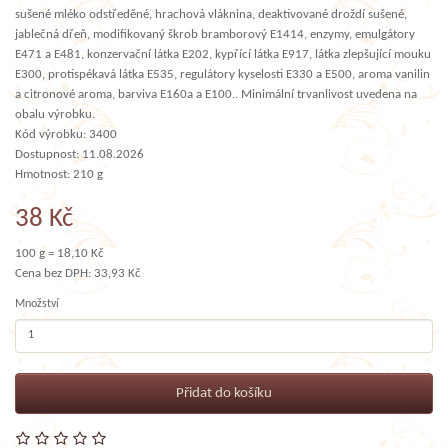
sušené mléko odstředěné, hrachová vláknina, deaktivované droždí sušené,
jablečná dřeň, modifikovaný škrob bramborový E1414, enzymy, emulgátory
E471 a E481, konzervační látka E202, kypřící látka E917, látka zlepšující mouku
E300, protispékavá látka E535, regulátory kyselosti E330 a E500, aroma vanilin
a citronové aroma, barviva E160a a E100.. Minimální trvanlivost uvedena na
obalu výrobku.
Kód výrobku: 3400
Dostupnost: 11.08.2026
Hmotnost: 210 g
38 Kč
100 g = 18,10 Kč
Cena bez DPH: 33,93 Kč
Množství
Přidat do košíku