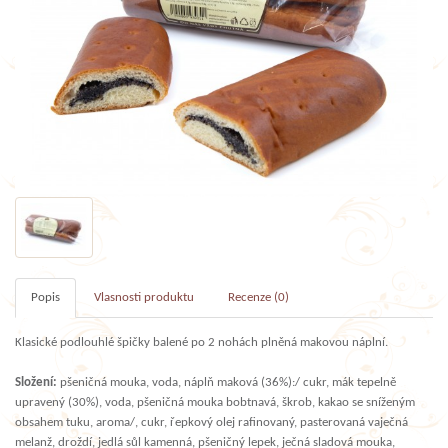
Popis
Vlasnosti produktu
Recenze (0)
Klasické podlouhlé špičky balené po 2 nohách plněná makovou náplní.
Složení:
pšeničná mouka, voda, náplň maková (36%):/ cukr, mák tepelně
upravený (30%), voda, pšeničná mouka bobtnavá, škrob, kakao se sníženým
obsahem tuku, aroma/, cukr, řepkový olej rafinovaný, pasterovaná vaječná
melanž, droždí, jedlá sůl kamenná, pšeničný lepek, ječná sladová mouka,