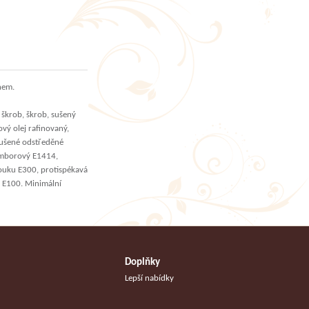
hem.
škrob, škrob, sušený
ový olej rafinovaný,
sušené odstředěné
amborový E1414,
mouku E300, protispékavá
a E100. Minimální
Doplňky
Lepší nabídky