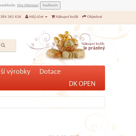
 souhlasíte.
Více informací
Souhlasím
384 361 636
Můj účet
Nákupní košík
Objednat
Nákupní košík:
je prázdný
ší výrobky
Dotace
DK OPEN