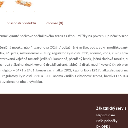
Vlasnosti produktu
Recenze (0)
emné kynuté pečivovobdélníkového tvaru s ražbou mřížky na povrchu, plněné tvaro
eničná mouka, náplň tvarohová (32%):/ odtučněné mléko, voda, cukr, modifikovaný 
lek, sůl jedlá, mlékárenské kultury, regulátor kyselosti E330, aroma/, voda, cukr, řepk
asterovaná vaječná melanž, jedlá sůl kamenná, pšeničný lepek, ječná sladová mouka, 
achová vláknina, deaktivované droždí sušené, jablečná dřeň, modifikovaný škrob br
mulgátory E471 a E481, konzervační látka E202, kypřící látka E917, látka zlepšující 
5, regulátory kyselosti E330 a E500, aroma vanilin a citronové aroma, barviva E160a 
st uvedena na obalu výrobku.
Zákaznický servis
u
Napište nám
Naše pobočky
DK OPEN