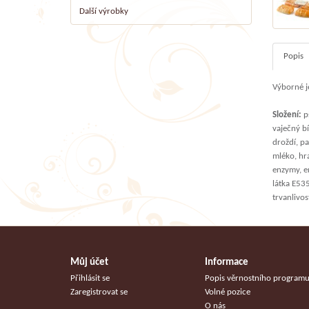
Další výrobky
Popis
Výborné j
Složení:
pš
vaječný bí
droždí, p
mléko, hr
enzymy, e
látka E53
trvanlivo
Můj účet
Informace
Přihlásit se
Popis věrnostního program
Zaregistrovat se
Volné pozice
O nás