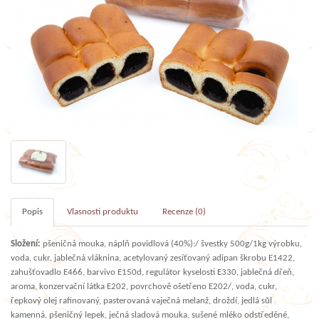
Popis
Vlasnosti produktu
Recenze (0)
Složení:
pšeničná mouka, náplň povidlová (40%):/ švestky 500g/1kg výrobku,
voda, cukr, jablečná vláknina, acetylovaný zesíťovaný adipan škrobu E1422,
zahušťovadlo E466, barvivo E150d, regulátor kyselosti E330, jablečná dřeň,
aroma, konzervační látka E202, povrchově ošetřeno E202/, voda, cukr,
řepkový olej rafinovaný, pasterovaná vaječná melanž, droždí, jedlá sůl
kamenná, pšeničný lepek, ječná sladová mouka, sušené mléko odstředěné,