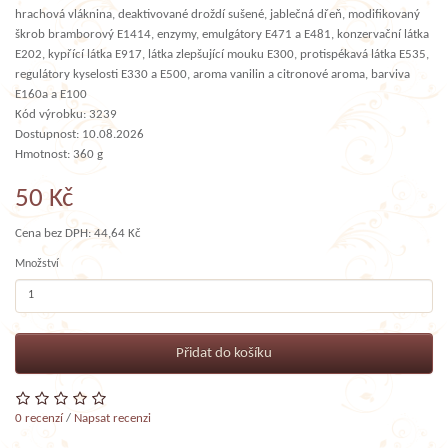
hrachová vláknina, deaktivované droždí sušené, jablečná dřeň, modifikovaný
škrob bramborový E1414, enzymy, emulgátory E471 a E481, konzervační látka
E202, kypřící látka E917, látka zlepšující mouku E300, protispékavá látka E535,
regulátory kyselosti E330 a E500, aroma vanilin a citronové aroma, barviva
E160a a E100
Kód výrobku: 3239
Dostupnost: 10.08.2026
Hmotnost: 360 g
50 Kč
Cena bez DPH: 44,64 Kč
Množství
Přidat do košíku
0 recenzí
/
Napsat recenzi