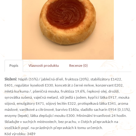
Popis
Vlasnosti produktu
Recenze (0)
Složení:
Náplň (55%):/ jablečná dřeň, fruktoza (20%), stabilizátory E1422,
E401, regulátor kyselosti E330, koncetrát z černé mrkve, konzervant E202,
mletá kurkuma /, pšeničná mouka, fruktóza 19,6%, řepkový olej, droždí,
syrovátka sušená, vaječná melanž, sůl jedlá s jodem, kypřící látka E917, mouka
sójová, emulgátory E471, sójový lecitin E322, protispékavá látka E341, aroma
máslové, vanilkové a citrónové, barvivo E160a, sladidlo sacharin E954 (0,11%),
enzymy (lepek), látka zlepšující mouku E300. Minimální trvanlivost 24 hodin.
Skladujte v suchých místnostech, bez prachu, v čistých přepravkách na
vozíčkách popř. na prázdných přepravkách k tomu určených.
Kód výrobku: 3489