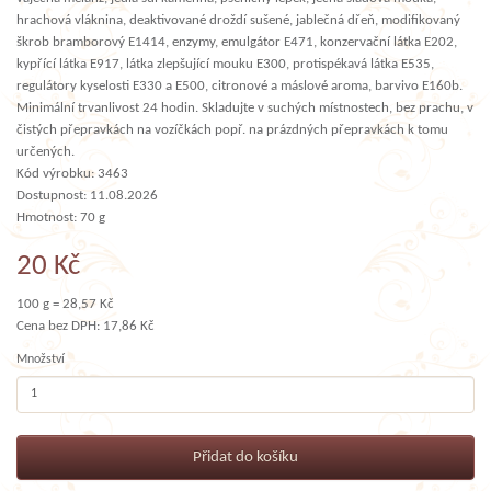
hrachová vláknina, deaktivované droždí sušené, jablečná dřeň, modifikovaný
škrob bramborový E1414, enzymy, emulgátor E471, konzervační látka E202,
kypřící látka E917, látka zlepšující mouku E300, protispékavá látka E535,
regulátory kyselosti E330 a E500, citronové a máslové aroma, barvivo E160b.
Minimální trvanlivost 24 hodin. Skladujte v suchých místnostech, bez prachu, v
čistých přepravkách na vozíčkách popř. na prázdných přepravkách k tomu
určených.
Kód výrobku: 3463
Dostupnost: 11.08.2026
Hmotnost: 70 g
20 Kč
100 g = 28,57 Kč
Cena bez DPH: 17,86 Kč
Množství
Přidat do košíku