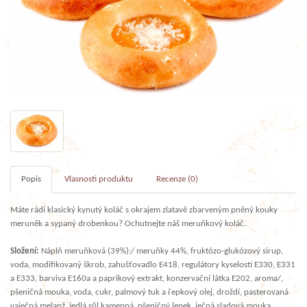
Popis
Vlasnosti produktu
Recenze (0)
Máte rádi klasický kynutý koláč s okrajem zlatavě zbarveným pněný kouky
meruněk a sypaný drobenkou? Ochutnejte náš meruňkový koláč.
Složení:
Náplň meruňková (39%):/ meruňky 44%, fruktózo-glukózový sirup,
voda, modifikovaný škrob, zahušťovadlo E418, regulátory kyselosti E330, E331
a E333, barviva E160a a paprikový extrakt, konzervační látka E202, aroma/,
pšeničná mouka, voda, cukr, palmový tuk a řepkový olej, droždí, pasterovaná
vaječná melanž, jedlá sůl kamenná, pšeničný lepek, ječná sladová mouka,