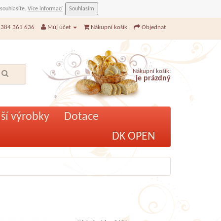
 souhlasíte.
Více informací
Souhlasím
384 361 636
Můj účet
Nákupní košík
Objednat
Nákupní košík:
je prázdný
ší výrobky
Dotace
DK OPEN