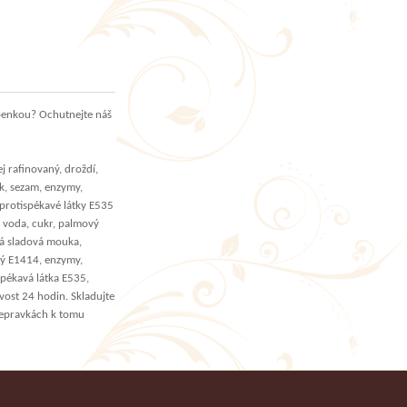
obenkou? Ochutnejte náš
j rafinovaný, droždí,
k, sezam, enzymy,
 protispékavé látky E535
, voda, cukr, palmový
ná sladová mouka,
vý E1414, enzymy,
spékavá látka E535,
vost 24 hodin. Skladujte
řepravkách k tomu