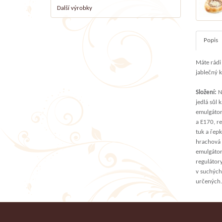
Další výrobky
Popis
Máte rádi
jablečný k
Složení:
Ná
jedlá sůl
emulgátory
a E170, re
tuk a řepk
hrachová 
emulgátor 
regulátor
v suchých
určených.