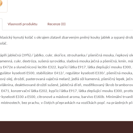
Vlasnosti produktu
Recenze (0)
 klasický kynutý koláč s okrajem zlatavě zbarveným pněný kouky jablek a sypaný dr
oláč.
plň jablečná (39%):/ jablko, cukr, skořice, strouhanka:/ pšeničná mouka, řepkový ole
 kamenná, cukr, dextróza, sušená syrovátka, sladová mouka ječná a pšeničná, kmín, má
 E472e a slunečnicový lecitin E322, kypřící látka E917, látka zlepšující mouku E300,
gulátor kyselosti E500, stabilizátor E412/, regulátor kyselosti E330/, pšeničná mouka
ový olej, droždí, pasterovaná vaječná melanž, jedlá sůl kamenná, pšeničný lepek, ječ
vláknina, deaktivované droždí sušené, jablečná dřeň, modifikovaný škrob bramboro
E471, konzervační látka E202, kypřící látka E917, látka zlepšující mouku E300, proti
y kyselosti E330 a E500, citronové a máslové aroma, barvivo E160b. Minimální trvanli
 místnostech, bez prachu, v čistých přepravkách na vozíčkách popř. na prázdných p