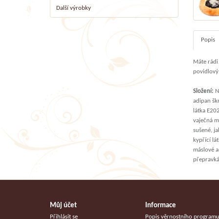
Další výrobky
Popis
Máte rádi
povidlový
Složení:
Ná
adipan šk
látka E20
vaječná m
sušené, j
kypřící lá
máslové a
přepravká
Můj účet
Informace
Přihlásit se
Popis věrnostního program