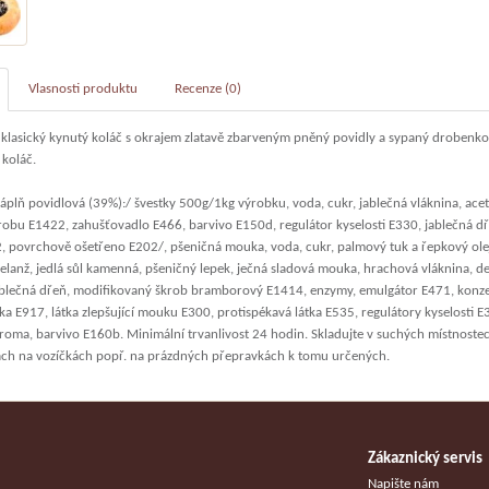
Vlasnosti produktu
Recenze (0)
 klasický kynutý koláč s okrajem zlatavě zbarveným pněný povidly a sypaný drobenk
 koláč.
plň povidlová (39%):/ švestky 500g/1kg výrobku, voda, cukr, jablečná vláknina, ace
robu E1422, zahušťovadlo E466, barvivo E150d, regulátor kyselosti E330, jablečná d
2, povrchově ošetřeno E202/, pšeničná mouka, voda, cukr, palmový tuk a řepkový olej
elanž, jedlá sůl kamenná, pšeničný lepek, ječná sladová mouka, hrachová vláknina, d
ablečná dřeň, modifikovaný škrob bramborový E1414, enzymy, emulgátor E471, konze
tka E917, látka zlepšující mouku E300, protispékavá látka E535, regulátory kyselosti 
roma, barvivo E160b. Minimální trvanlivost 24 hodin. Skladujte v suchých místnostec
ch na vozíčkách popř. na prázdných přepravkách k tomu určených.
Zákaznický servis
u
Napište nám