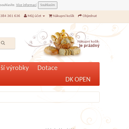
 souhlasíte.
Více informací
Souhlasím
384 361 636
Můj účet
Nákupní košík
Objednat
Nákupní košík:
je prázdný
ší výrobky
Dotace
DK OPEN