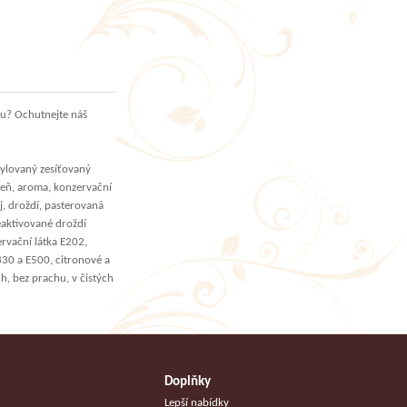
ou? Ochutnejte náš
tylovaný zesíťovaný
řeň, aroma, konzervační
, droždí, pasterovaná
eaktivované droždí
rvační látka E202,
E330 a E500, citronové a
h, bez prachu, v čistých
Doplňky
Lepší nabídky