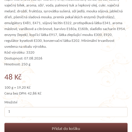
vaječný bílek, aroma, sůl/, voda, palmový tuk a řepkový olej, cukr, vaječná
melanž, droždí, fruktóza, syrovátka sušená, sůl jedlá, mouka sójová, jablečná
dřeň, pšeničná sladová mouka, premix pekařských enzymů (hydrolázy),
emulgátory E481, E471, sójový lecitin E322, protispékavá látka E341, aroma
máslové, vanilkové a citrónové, barvivo E160a, E160b, sladidlo sacharin E954,
enzymy (lepek), kypřící látka E917, látka zlepšující mouku E300, E920,
regulátor kyselosti E330, konzervační látka E202. Minimální trvanlivost
uvedena na obalu výrobku.
Kód výrobku: 3320
Dostupnost: 07.08.2026
Hmotnost: 250 g
48 Kč
100 g = 19,20 Kč
Cena bez DPH: 42,86 Kč
Množství
Přidat do košíku