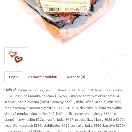
Popis
Vlasnosti produktu
Recenze (0)
Složení:
Pšeničná mouka, náplň maková (20%):/cukr, mák tepelně upravený
(30%), pšeničná mouka bobtnavá, škrob, kakao se sníženým obsahem tuku,
aroma/, náplň ovocná (20%):/ ovocný podíl (jablka, višně, aronie) min.25%,
modifikovaný bramborový škrob E1442/E1414, dextróza, sušená syrovátka,
sladová mouka ječná a pšeničná, kmín, mák, sezam, emulgátory E472e a
slunečnicový lecitin E322, kypřící látka E917, protispékavé látky E535 a E170,
regulátor kyselosti E500, stabilizátor E412, želírující látka E440, barvivo E120/,
náplň tvarohová (12%):/ tvaroh (45%), modifikovaný škrob, škrob, sušený