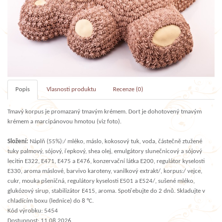
Popis
Vlasnosti produktu
Recenze (0)
Tmavý korpus je promazaný tmavým krémem. Dort je dohotovený tmavým
krémem a marcipánovou hmotou (viz foto).
Složení:
Náplň (55%):/ mléko, máslo, kokosový tuk, voda, částečně ztužené
tuky palmový, sójový, řepkový, shea olej, emulgátory slunečnicový a sójový
lecitin E322, E471, E475 a E476, konzervační látka E200, regulátor kyselosti
E330, aroma máslové, barvivo karoteny, vanilkový extrakt/, korpus:/ vejce,
cukr, mouka pšeničná, regulátory kyselosti E501 a E524/, sušené mléko,
glukózový sirup, stabilizátor E415, aroma. Spotřebujte do 2 dnů. Skladujte v
chladícím boxu (lednice) do 8 °C.
Kód výrobku: 5454
Dostupnost: 11.08.2026