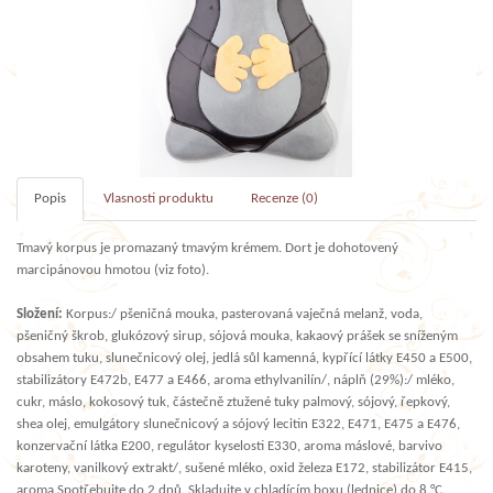
Popis
Vlasnosti produktu
Recenze (0)
Tmavý korpus je promazaný tmavým krémem. Dort je dohotovený
marcipánovou hmotou (viz foto).
Složení:
Korpus:/ pšeničná mouka, pasterovaná vaječná melanž, voda,
pšeničný škrob, glukózový sirup, sójová mouka, kakaový prášek se sníženým
obsahem tuku, slunečnicový olej, jedlá sůl kamenná, kypřící látky E450 a E500,
stabilizátory E472b, E477 a E466, aroma ethylvanilín/, náplň (29%):/ mléko,
cukr, máslo, kokosový tuk, částečně ztužené tuky palmový, sójový, řepkový,
shea olej, emulgátory slunečnicový a sójový lecitin E322, E471, E475 a E476,
konzervační látka E200, regulátor kyselosti E330, aroma máslové, barvivo
karoteny, vanilkový extrakt/, sušené mléko, oxid železa E172, stabilizátor E415,
aroma.Spotřebujte do 2 dnů. Skladujte v chladícím boxu (lednice) do 8 °C.