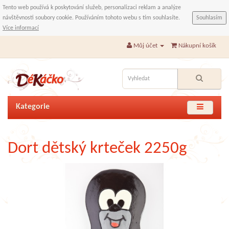
Tento web používá k poskytování služeb, personalizaci reklam a analýze
návštěvnosti soubory cookie. Používáním tohoto webu s tím souhlasíte.
Souhlasím
Více informací
Můj účet
Nákupní košík
Kategorie
Dort dětský krteček 2250g