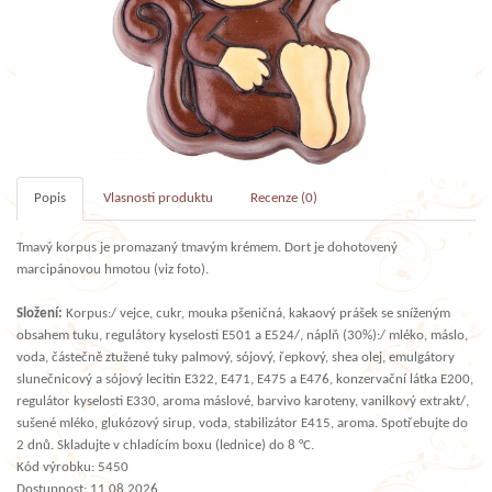
Popis
Vlasnosti produktu
Recenze (0)
Tmavý korpus je promazaný tmavým krémem. Dort je dohotovený
marcipánovou hmotou (viz foto).
Složení:
Korpus:/ vejce, cukr, mouka pšeničná, kakaový prášek se sníženým
obsahem tuku, regulátory kyselosti E501 a E524/, náplň (30%):/ mléko, máslo,
voda, částečně ztužené tuky palmový, sójový, řepkový, shea olej, emulgátory
slunečnicový a sójový lecitin E322, E471, E475 a E476, konzervační látka E200,
regulátor kyselosti E330, aroma máslové, barvivo karoteny, vanilkový extrakt/,
sušené mléko, glukózový sirup, voda, stabilizátor E415, aroma. Spotřebujte do
2 dnů. Skladujte v chladícím boxu (lednice) do 8 °C.
Kód výrobku: 5450
Dostupnost: 11.08.2026