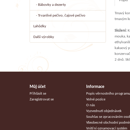
Popis
- Bábovky a dezerty
Tmavý kor
- Trvanlivé pečivo, čajové pečivo
tmavým kr
Lahůdky
Složení:
Ko
mouka, kak
Další výrobky
ethylvanil
kakaový p
konzervačn
2 dnů. Skl
Můj účet
Informace
Přihlásit se
Popis věrnostního program
Zaregistrovat se
Volné pozice
O nás
Vyzvednutí objednávek
Souhlas se zpracováním oso
Všeobecné obchodní podmí
Vnitřní oznamovací systém