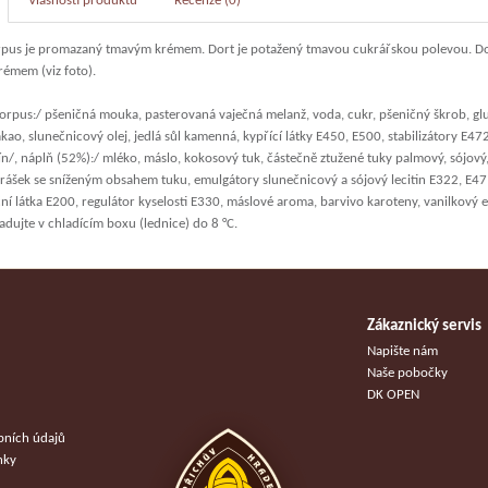
Vlasnosti produktu
Recenze (0)
pus je promazaný tmavým krémem. Dort je potažený tmavou cukrářskou polevou. D
émem (viz foto).
rpus:/ pšeničná mouka, pasterovaná vaječná melanž, voda, cukr, pšeničný škrob, glu
ao, slunečnicový olej, jedlá sůl kamenná, kypřící látky E450, E500, stabilizátory E4
ín/, náplň (52%):/ mléko, máslo, kokosový tuk, částečně ztužené tuky palmový, sójový,
rášek se sníženým obsahem tuku, emulgátory slunečnicový a sójový lecitin E322, E47
í látka E200, regulátor kyselosti E330, máslové aroma, barvivo karoteny, vanilkový e
adujte v chladícím boxu (lednice) do 8 °C.
Zákaznický servis
u
Napište nám
Naše pobočky
DK OPEN
bních údajů
nky