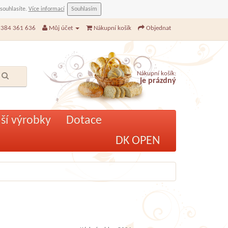
 souhlasíte.
Více informací
Souhlasím
384 361 636
Můj účet
Nákupní košík
Objednat
Nákupní košík:
je prázdný
ší výrobky
Dotace
DK OPEN