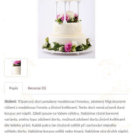
Popis
Recenze (0)
Složení:
Třípatrový dort potažený modelovací hmotou, zdobený filigránovými
růžemi z modelovací hmoty a živými květinami. Tento dort nemá přesně daný
korpus ani náplň. Záleží pouze na Vašem výběru. Nabízíme různé barevné
varianty, změnu typu zdobení dortu, možnost zdobení dortu jinými květinami
dle Vašeho přání. Každé patro lze chuťově odlišit při zachování stejného
vzhledu dortu. Nabízíme korpus světlý nebo tmavý. Nabízíme více druhů náplní: