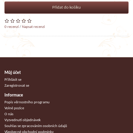
Přidat do košíku
0 recenzí
/
Napsat recenzi
Můj účet
Přihlásit se
Zaregistrovat se
Informace
Popis věrnostního programu
Volné pozice
O nás
Vyzvednutí objednávek
Souhlas se zpracováním osobních údajů
Všeobecné obchodní podmínky