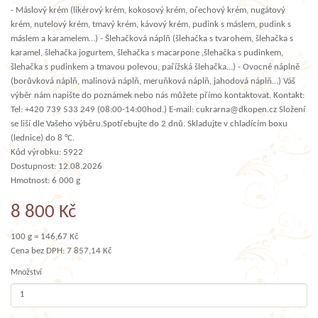
- Máslový krém (likérový krém, kokosový krém, ořechový krém, nugátový
krém, nutelový krém, tmavý krém, kávový krém, pudink s máslem, pudink s
máslem a karamelem…) - Šlehačková náplň (šlehačka s tvarohem, šlehačka s
karamel, šlehačka jogurtem, šlehačka s macarpone ,šlehačka s pudinkem,
šlehačka s pudinkem a tmavou polevou, pařížská šlehačka…) - Ovocné náplně
(borůvková náplň, malinová náplň, meruňková náplň, jahodová náplň…) Váš
výběr nám napište do poznámek nebo nás můžete přímo kontaktovat. Kontakt:
Tel: +420 739 533 249 (08:00-14:00hod.) E-mail: cukrarna@dkopen.cz Složení
se liší dle Vašeho výběru.Spotřebujte do 2 dnů. Skladujte v chladícím boxu
(lednice) do 8 °C.
Kód výrobku: 5922
Dostupnost: 12.08.2026
Hmotnost: 6 000 g
8 800 Kč
100 g = 146,67 Kč
Cena bez DPH: 7 857,14 Kč
Množství