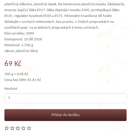
pšeničná vláknina, pšeničný lepek, fermentovaná pšeničná mouka, laktobacily,
enzymy, kypřící látka E917, látka zlepšující mouku E300, protispékavá látka
E535, regulátor kyselosti E500 a E575. Minimální trvanlivost 48 hodin.
Skladujte v suchých místnostech, bez prachu, v čistých přepravkách na
vozíčkách popř. na prázdných přepravkách k tomu určených.
Kód výrobku: 1090
Dostupnost: 10.08.2026
Hmotnost: 1 700 g
Jakost: pšenično-žitný
69 Kč
100 g = 4,06 Kč
Cena bez DPH: 61,61 Kč
Množství
Přidat do košíku