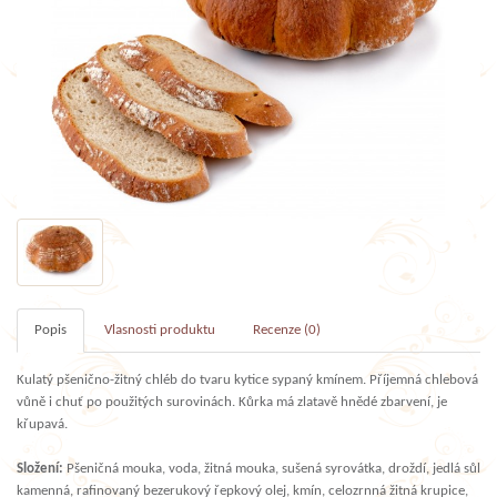
Popis
Vlasnosti produktu
Recenze (0)
Kulatý pšenično-žitný chléb do tvaru kytice sypaný kmínem. Příjemná chlebová
vůně i chuť po použitých surovinách. Kůrka má zlatavě hnědé zbarvení, je
křupavá.
Složení:
Pšeničná mouka, voda, žitná mouka, sušená syrovátka, droždí, jedlá sůl
kamenná, rafinovaný bezerukový řepkový olej, kmín, celozrnná žitná krupice,