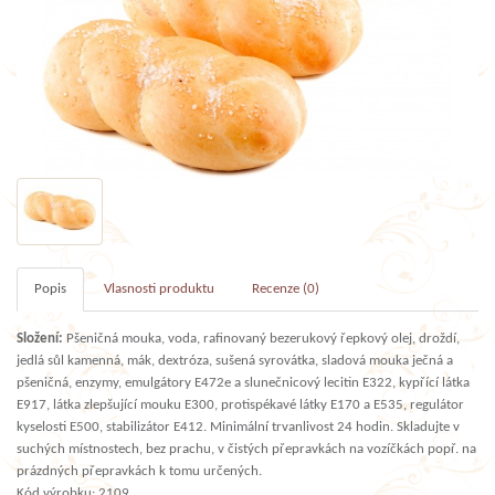
Popis
Vlasnosti produktu
Recenze (0)
Složení:
Pšeničná mouka, voda, rafinovaný bezerukový řepkový olej, droždí,
jedlá sůl kamenná, mák, dextróza, sušená syrovátka, sladová mouka ječná a
pšeničná, enzymy, emulgátory E472e a slunečnicový lecitin E322, kypřící látka
E917, látka zlepšující mouku E300, protispékavé látky E170 a E535, regulátor
kyselosti E500, stabilizátor E412. Minimální trvanlivost 24 hodin. Skladujte v
suchých místnostech, bez prachu, v čistých přepravkách na vozíčkách popř. na
prázdných přepravkách k tomu určených.
Kód výrobku: 2109