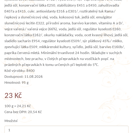
jedlá sůl, konzervační látka E250, stabilizátory E451 a E450, zahušťovadla
E407a a E415, cukr, antioxidanty E316 a E301/, roztíratelný tuk Rama:/
řepkový a slunečnicový olej, voda, kokosový tuk, jedlá sůl, emulgátor
slunečnicový lecitin E322, přírodní aroma, barvivo karoten, vitamíny A a D/,
vejce vařená:/ vařená vejce (66%), voda, jedlá sůl, regulátor kyselosti E260,
konzervační látka E262/, okurky nakládačky, voda, ocet kvasný lihový, jedlá sůl,
sladidlo sacharin E954, regulátor kyselosti E509/, sýr plátkový 45%:/ mléko,
zpevňující látka E509, mlékárenské kultury, syřidlo, jedlá sůl, barvivo E160b/,
paprika červená mletá. Minimální trvanlivost 24 hodin. Skladujte v suchých
místnostech, bez prachu, v čistých přepravkách na vozíčkách popř. na
prázdných přepravkách k tomu určených při teplotě do 5°C.
Kód výrobku: 8400
Dostupnost: 11.08.2026
Hmotnost: 95 g
23 Kč
100 g = 24,21 Kč
Cena bez DPH: 20,54 Kč
Množství