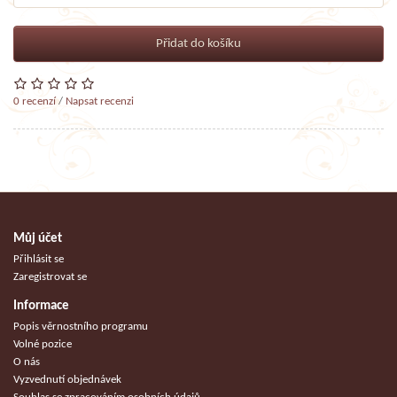
Přidat do košíku
0 recenzí
/
Napsat recenzi
Můj účet
Přihlásit se
Zaregistrovat se
Informace
Popis věrnostního programu
Volné pozice
O nás
Vyzvednutí objednávek