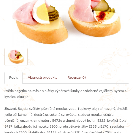
Popis
Vlasnosti produktu
Recenze (0)
Světlá bagetka na másle s plátky výběrové šunky dozdobené vajíčkem, sýrem a
kyselou okurkou.
Složení:
Bageta světlá:/ pšeničná mouka, voda, řepkový olej rafinovaný, droždí,
jedlá sůl kamenná, dextróza, sušená syrovátka, sladová mouka ječná a
pšeničná, enzymy, emulgátory E472e a slunečnicový lecitin E322, kypřící látka
E917, látka zlepšující mouku E300, protispékavé látky E535 a E170, regulátor
kyselosti E500, stabilizátor E412/, výběrová (7%):/ vepřová kýta 70%, voda,