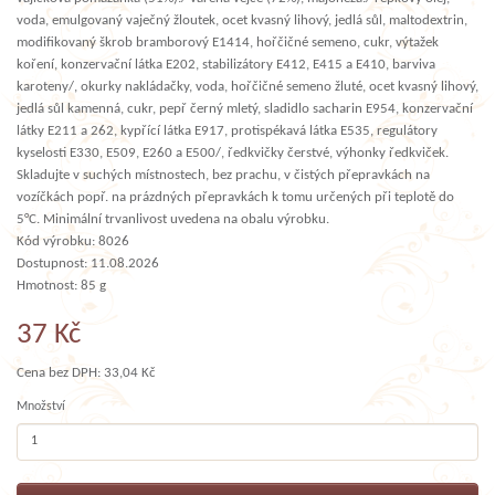
voda, emulgovaný vaječný žloutek, ocet kvasný lihový, jedlá sůl, maltodextrin,
modifikovaný škrob bramborový E1414, hořčičné semeno, cukr, výtažek
koření, konzervační látka E202, stabilizátory E412, E415 a E410, barviva
karoteny/, okurky nakládačky, voda, hořčičné semeno žluté, ocet kvasný lihový,
jedlá sůl kamenná, cukr, pepř černý mletý, sladidlo sacharin E954, konzervační
látky E211 a 262, kypřící látka E917, protispékavá látka E535, regulátory
kyselosti E330, E509, E260 a E500/, ředkvičky čerstvé, výhonky ředkviček.
Skladujte v suchých místnostech, bez prachu, v čistých přepravkách na
vozíčkách popř. na prázdných přepravkách k tomu určených při teplotě do
5°C. Minimální trvanlivost uvedena na obalu výrobku.
Kód výrobku: 8026
Dostupnost: 11.08.2026
Hmotnost: 85 g
37 Kč
Cena bez DPH: 33,04 Kč
Množství