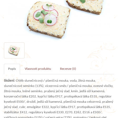
Popis
Vlasnosti produktu
Recenze (0)
Složení:
Chléb slunečnicový:/ pšeničná mouka, voda, žitná mouka,
slunečnicové semínko (13%), vícezrnná směs:/ pšeničná mouka, ovesné vločky,
žitná mouka, lněné semínko, pražený ječný slad, kmín, jedlá sůl kamenná,
konzervační látka E202, kypřící látka E917, protispékavá látka E535, regulátor
kyselosti E500/, droždí, jedlá sůl kamenná, pšeničná mouka celozrnná, pražený
ječný slad, cukr, emulgátor E322, kypřící látka E917, protispékavá látka E535,
stabilizátor E412, regulátory kyselosti E330, E270, E262, E516 a E500/,
vajíčková pomazánka (51%):/ vařená vejce (72%), majonéza:/ řepkový olej,