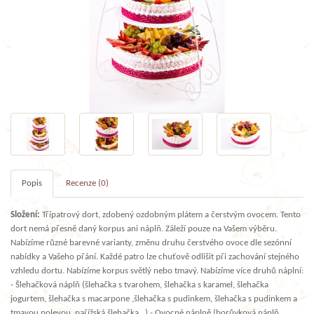
Popis
Recenze (0)
Složení:
Třípatrový dort, zdobený ozdobným plátem a čerstvým ovocem. Tento
dort nemá přesně daný korpus ani náplň. Záleží pouze na Vašem výběru.
Nabízíme různé barevné varianty, změnu druhu čerstvého ovoce dle sezónní
nabídky a Vašeho přání. Každé patro lze chuťově odlišit při zachování stejného
vzhledu dortu. Nabízíme korpus světlý nebo tmavý. Nabízíme více druhů náplní:
- Šlehačková náplň (šlehačka s tvarohem, šlehačka s karamel, šlehačka
jogurtem, šlehačka s macarpone ,šlehačka s pudinkem, šlehačka s pudinkem a
tmavou polevou, pařížská šlehačka…) - Ovocné náplně (borůvková náplň,