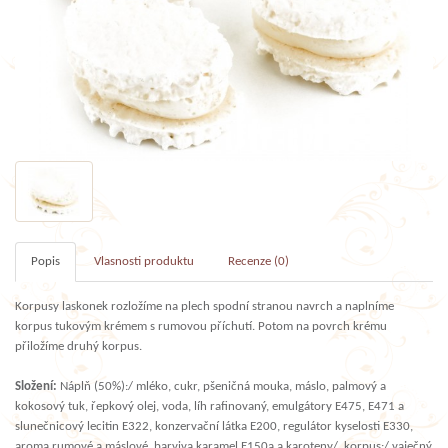
Popis
Vlasnosti produktu
Recenze (0)
Korpusy laskonek rozložíme na plech spodní stranou navrch a naplníme
korpus tukovým krémem s rumovou příchutí. Potom na povrch krému
přiložíme druhý korpus.
Složení:
Náplň (50%):/ mléko, cukr, pšeničná mouka, máslo, palmový a
kokosový tuk, řepkový olej, voda, líh rafinovaný, emulgátory E475, E471 a
slunečnicový lecitin E322, konzervační látka E200, regulátor kyselosti E330,
aroma rumové a máslové, barviva karamel E150a a karoteny/, korpus:/ vaječný