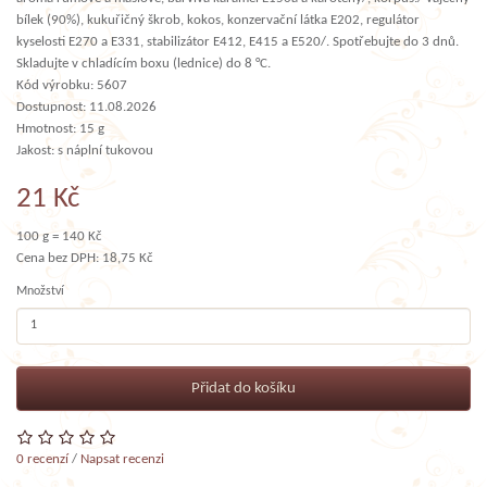
bílek (90%), kukuřičný škrob, kokos, konzervační látka E202, regulátor
kyselosti E270 a E331, stabilizátor E412, E415 a E520/. Spotřebujte do 3 dnů.
Skladujte v chladícím boxu (lednice) do 8 °C.
Kód výrobku: 5607
Dostupnost: 11.08.2026
Hmotnost: 15 g
Jakost: s náplní tukovou
21 Kč
100 g = 140 Kč
Cena bez DPH: 18,75 Kč
Množství
Přidat do košíku
0 recenzí
/
Napsat recenzi