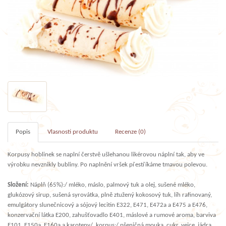
Popis
Vlasnosti produktu
Recenze (0)
Korpusy hoblinek se naplní čerstvě ušlehanou likérovou náplní tak, aby ve
výrobku nevznikly bubliny. Po naplnění vršek přestříkáme tmavou polevou.
Složení:
Náplň (65%):/ mléko, máslo, palmový tuk a olej, sušené mléko,
glukózový sirup, sušená syrovátka, plně ztužený kokosový tuk, líh rafinovaný,
emulgátory slunečnicový a sójový lecitin E322, E471, E472a a E475 a E476,
konzervační látka E200, zahušťovadlo E401, máslové a rumové aroma, barviva
E101, E150a, E160a a karoteny/, korpus:/ pšeničná mouka, cukr, vejce, jádra