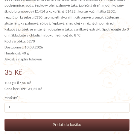
podzemnice, voda, řepkový olej, palmové tuky, jablečná dřeň, modifikovaný
škrob bramborový E1414 a kukuřičný E1422 , konzervační látka E202,
regulátor kyselosti E330, aroma ethylvanilín, citronové aroma/, částečně
ztužené tuky palmový, sójový, řepkový, shea olej - v různých poměrech,
kakaový prášek se sníženým obsahem tuku, vanilkový extrakt. Spotřebujte do 3
dní. Skladujte v chladícím boxu (lednice) do 8 °C.
Kód výrobku: 5270
Dostupnost: 10.08.2026
Hmotnost: 40 g
Jakost: s náplní tukovou
35 Kč
100 g = 87,50 Kč
Cena bez DPH: 31,25 Kč
Množství
Přidat do košíku