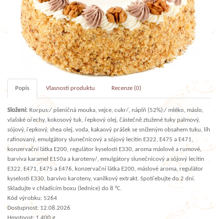
Popis
Vlasnosti produktu
Recenze (0)
Složení:
Korpus:/ pšeničná mouka, vejce, cukr/, náplň (52%):/ mléko, máslo,
vlašské ořechy, kokosový tuk, řepkový olej, částečně ztužené tuky palmový,
sójový, řepkový, shea olej, voda, kakaový prášek se sníženým obsahem tuku, líh
rafinovaný, emulgátory slunečnicový a sójový lecitin E322, E475 a E471,
konzervační látka E200, regulátor kyselosti E330, aroma máslové a rumové,
barviva karamel E150a a karoteny/, emulgátory slunečnicový a sójový lecitin
E322, E471, E475 a E476, konzervační látka E200, máslové aroma, regulátor
kyselosti E330, barvivo karoteny, vanilkový extrakt. Spotřebujte do 2 dní.
Skladujte v chladícím boxu (lednice) do 8 °C.
Kód výrobku: 5264
Dostupnost: 12.08.2026
Hmotnost: 1 400 g