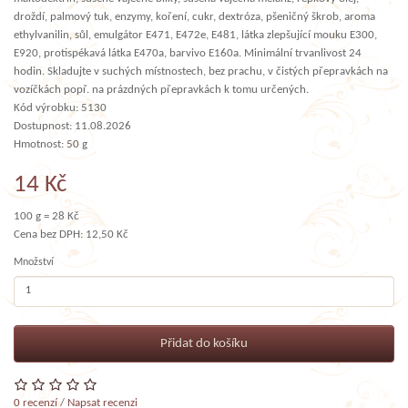
droždí, palmový tuk, enzymy, koření, cukr, dextróza, pšeničný škrob, aroma
ethylvanilin, sůl, emulgátor E471, E472e, E481, látka zlepšující mouku E300,
E920, protispékavá látka E470a, barvivo E160a. Minimální trvanlivost 24
hodin. Skladujte v suchých místnostech, bez prachu, v čistých přepravkách na
vozíčkách popř. na prázdných přepravkách k tomu určených.
Kód výrobku: 5130
Dostupnost: 11.08.2026
Hmotnost: 50 g
14 Kč
100 g = 28 Kč
Cena bez DPH: 12,50 Kč
Množství
Přidat do košíku
0 recenzí
/
Napsat recenzi