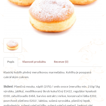
Popis
Vlasnosti produktu
Recenze (0)
Klasický koblih plněný meruňkovou marmeládou. Kohliha je posypaná
cukrářským cukrem.
Složení:
Pšeničná mouka, náplň (25%):/ směs ovoce (meruňky min. 210g/1kg
výrobku, jablka), modifikovaný škrob kukuřičný E1422, regulátor kyselosti
E330, zahušťovadlo E466, barvivo extrakt z mrkve, konzervační látka E202,
povrchově ošetřeno E202/, laktóza, sušená syrovátka, pšeničný lepek,
maltodextrin, sušené vaječné bílky, sušená vaječná melanž, řepkový olej,