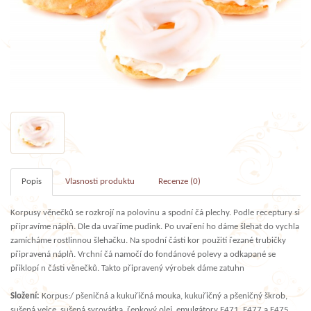
Popis
Vlasnosti produktu
Recenze (0)
Korpusy věnečků se rozkrojí na polovinu a spodní čá plechy. Podle receptury si
připravíme náplň. Dle da uvaříme pudink. Po uvaření ho dáme šlehat do vychla
zamícháme rostlinnou šlehačku. Na spodní části kor použití řezané trubičky
připravená náplň. Vrchní čá namočí do fondánové polevy a odkapané se
přiklopí n části věnečků. Takto připravený výrobek dáme zatuhn
Složení:
Korpus:/ pšeničná a kukuřičná mouka, kukuřičný a pšeničný škrob,
sušená vejce, sušená syrovátka, řepkový olej, emulgátory E471, E477 a E475,