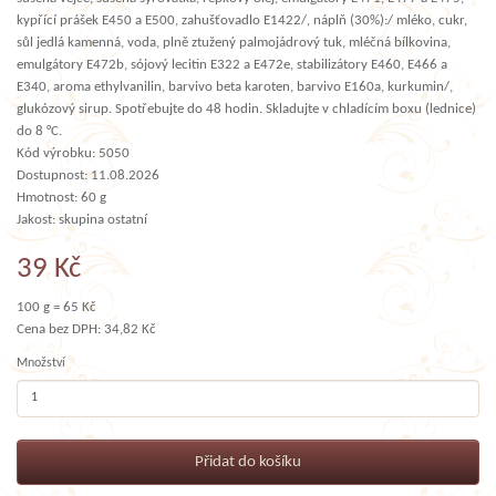
kypřící prášek E450 a E500, zahušťovadlo E1422/, náplň (30%):/ mléko, cukr,
sůl jedlá kamenná, voda, plně ztužený palmojádrový tuk, mléčná bílkovina,
emulgátory E472b, sójový lecitin E322 a E472e, stabilizátory E460, E466 a
E340, aroma ethylvanilin, barvivo beta karoten, barvivo E160a, kurkumin/,
glukózový sirup. Spotřebujte do 48 hodin. Skladujte v chladícím boxu (lednice)
do 8 °C.
Kód výrobku: 5050
Dostupnost: 11.08.2026
Hmotnost: 60 g
Jakost: skupina ostatní
39 Kč
100 g = 65 Kč
Cena bez DPH: 34,82 Kč
Množství
Přidat do košíku