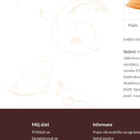
Popis
Světlý roh
Složení:
Pš
vlákninov
výrobku),
mouku E30
bezerukový
deaktivova
E500. Spo
popř. na 
Můj účet
Informace
Přihlásit se
Popis věrnostního program
Zaregistrovat se
Volné pozice