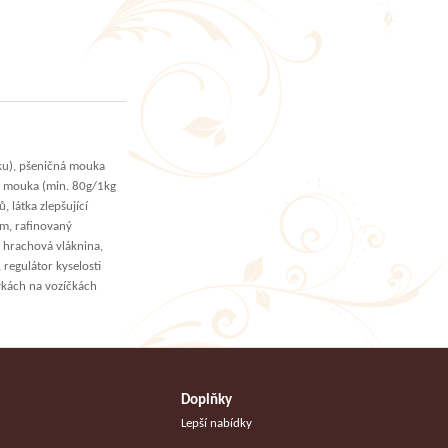
ku), pšeničná mouka
á mouka (min. 80g/1kg
látka zlepšující
am, rafinovaný
, hrachová vláknina,
 regulátor kyselosti
vkách na vozíčkách
Doplňky
Lepší nabídky