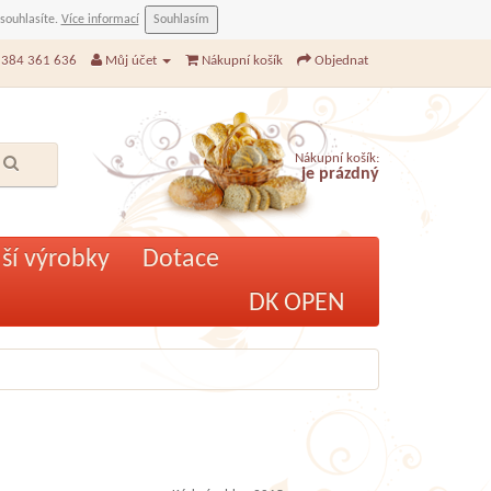
 souhlasíte.
Více informací
Souhlasím
384 361 636
Můj účet
Nákupní košík
Objednat
Nákupní košík:
je prázdný
ší výrobky
Dotace
DK OPEN