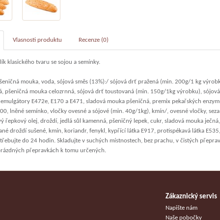
Vlasnosti produktu
Recenze (0)
lík klasického tvaru se sojou a semínky.
eničná mouka, voda, sójová směs (13%):/ sójová drť pražená (min. 200g/1 kg výrob
á, pšeničná mouka celozrnná, sójová drť toustovaná (min. 150g/1kg výrobku), sójov
 emulgátory E472e, E170 a E471, sladová mouka pšeničná, premix pekařských enzymů, 
0, lněné semínko, vločky ovesné a sójové (min. 40g/1kg), kmín/, ovesné vločky, sez
 řepkový olej, droždí, jedlá sůl kamenná, pšeničný lepek, cukr, sladová mouka ječná
né droždí sušené, kmín, koriandr, fenykl, kypřící látka E917, protispékavá látka E535,
třebujte do 24 hodin. Skladujte v suchých místnostech, bez prachu, v čistých přepra
prázdných přepravkách k tomu určených.
Zákaznický servis
u
Napište nám
Naše pobočky