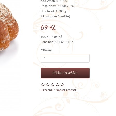
Kód výrobku: 1090
Dostupnost: 11.08.2026
Hmotnost: 1 700 g
Jakost: pšenično-žitný
69 Kč
100 g = 4,06 Kč
Cena bez DPH: 61,61 Kč
Množství
Přidat do košíku
0 recenzí
/
Napsat recenzi