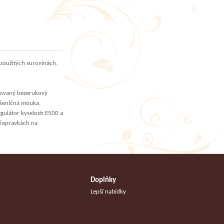
 použitých surovinách.
inovaný bezerukový
pšeničná mouka,
egulátor kyselosti E500 a
přepravkách na
Doplňky
Lepší nabídky