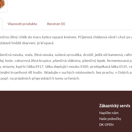
Vlasnosti produktu
Recenze (0)
enično-žitný chléb do tvaru kytice sypaný kmínem. Příjemná chlebová vůně i chuť po
zlatavě hnědé zbarvení, je křupavá.
eničná mouka, voda, žitná mouka, sušená syrovátka, droždí, jedlá sůl kamenná, raf
lej, kmín, celozrnná žitná krupice, pšeničná vláknina, pšeničný lepek, fermentovaná 
y, enzymy, kypřící látka E917, látka zlepšující mouku E300, protispékavá látka E535, r
imální trvanlivost 48 hodin. Skladujte v suchých místnostech, bez prachu, v čistých 
 popř. na prázdných přepravkách k tomu určených.
Zákaznický servis
u
Napište nám
Naše pobočky
DK OPEN