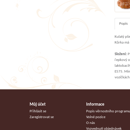
Popis
Kulatý pš
Kůrka má 
Složení:
Pš
řepkový o
laktobacil
E575. Min
vozíčkách
Můj účet
Informace
Přihlásit se
Popis věrnostního program
Zaregistrovat se
Volné pozice
O nás
Vyzvednutí objednávek