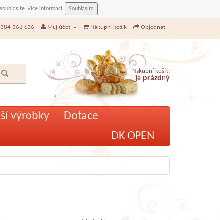
 souhlasíte.
Více informací
Souhlasím
384 361 636
Můj účet
Nákupní košík
Objednat
Nákupní košík:
je prázdný
ší výrobky
Dotace
DK OPEN
g