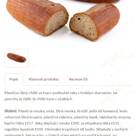
Popis
Vlasnosti produktu
Recenze (0)
Pšenično-žitný chléb ve tvaru podlouhlé veky s hnědým zbarvením. Na
povrchu je vidět, že chléb kyne v ošatkách.
Složení:
Pšeničná mouka, voda, žitná mouka, droždí, jedlá sůl kamenná, kmín,
celozrnná žitná krupice, pšeničná vláknina, pšeničný lepek, laktobacily, enzymy,
kypřící látka E917, látka zlepšující mouku E300, protispékavá látka E535,
regulátor kyselosti E500. Minimální trvanlivost 48 hodin. Skladujte v suchých
místnostech, bez prachu, v čistých přepravkách na vozíčkách popř. na