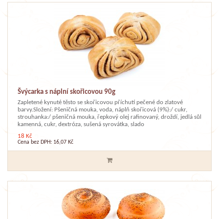
Švýcarka s náplní skořicovou 90g
Zapletené kynuté těsto se skořicovou příchutí pečené do zlatové
barvy.Složení: Pšeničná mouka, voda, náplň skořicová (9%):/ cukr,
strouhanka:/ pšeničná mouka, řepkový olej rafinovaný, droždí, jedlá sůl
kamenná, cukr, dextróza, sušená syrovátka, slado
18 Kč
Cena bez DPH: 16,07 Kč