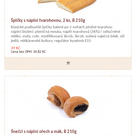
Špičky s náplní tvarohovou, 2 ks, B 210g
Klasické podlouhlé špičky balené po 2 nohách plněné tvarohou
náplní.Složení: pšeničná mouka, náplň tvarohová (36%):/ odtučněné
mléko, voda, cukr, modifikovaný škrob, škrob, sušený vaječný bílek, sůl
jedlá, mlékárenské kultury, regulátor kyselosti E33
39 Kč
Cena bez DPH: 34,82 Kč
Šnečci s náplní ořech a mák, B 210g