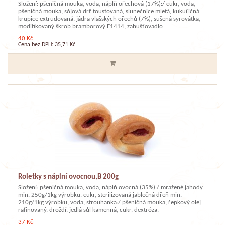
Složení: pšeničná mouka, voda, náplň ořechová (17%):/ cukr, voda,
pšeničná mouka, sójová drť toustovaná, slunečnice mletá, kukuřičná
krupice extrudovaná, jádra vlašských ořechů (7%), sušená syrovátka,
modifikovaný škrob bramborový E1414, zahušťovadlo
40 Kč
Cena bez DPH: 35,71 Kč
Roletky s náplní ovocnou,B 200g
Složení: pšeničná mouka, voda, náplň ovocná (35%):/ mražené jahody
min. 250g/1kg výrobku, cukr, sterilizovaná jablečná dřeň min.
210g/1kg výrobku, voda, strouhanka:/ pšeničná mouka, řepkový olej
rafinovaný, droždí, jedlá sůl kamenná, cukr, dextróza,
37 Kč