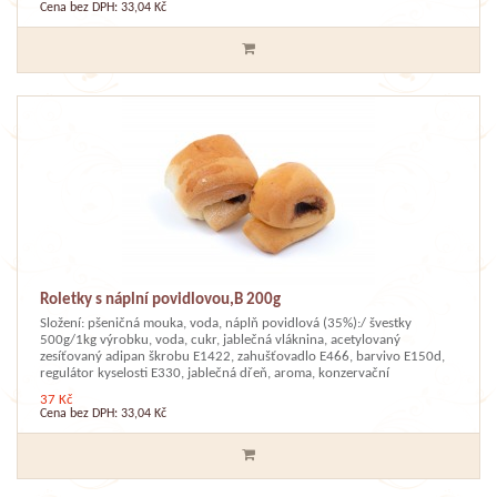
Cena bez DPH: 33,04 Kč
Roletky s náplní povidlovou,B 200g
Složení: pšeničná mouka, voda, náplň povidlová (35%):/ švestky
500g/1kg výrobku, voda, cukr, jablečná vláknina, acetylovaný
zesíťovaný adipan škrobu E1422, zahušťovadlo E466, barvivo E150d,
regulátor kyselosti E330, jablečná dřeň, aroma, konzervační
37 Kč
Cena bez DPH: 33,04 Kč