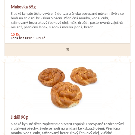
Makovka 65g
Sladké kynuté těsto vyválené do tvaru šneka posypané mákem. Svěle se
hodí na snídani ke kakau.Složení: Pšeničná mouka, voda, cukr,
rafinovaný bezerukový řepkový olej, mák, droždí, pasterovaná vaječná
melanž, pšeničný lepek, sladová mouka ječná, hrach
15 Kč
Cena bez DPH: 13,39 Kč
Jidáš 90g
Sladké kynuté těsto zapletené do tvaru copánku posypané rozdrcenými
vlašskými ořechy. Svěle se hodí na snídani ke kakau.Složení: Pšeničná
mouka, voda, cukr, rafinovaný bezerukový řepkový olej, vlašské