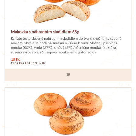
Makovka s náhradním sladidlem 65g
Kynuté těsto slazené náhradním sladidlem do tvaru šnečí ulity sypaná
mákem. Skvěle se hodí na snídani a kakao k tomu.Složení: pšeničná
mouka (50%), voda (27%), směs (12%) /pšeničná mouka, fruktóza,
sušená syrovátka, sůl, sojová mouka, emulgátor sojov
15 Kč
Cena bez DPH: 13,39 Kč