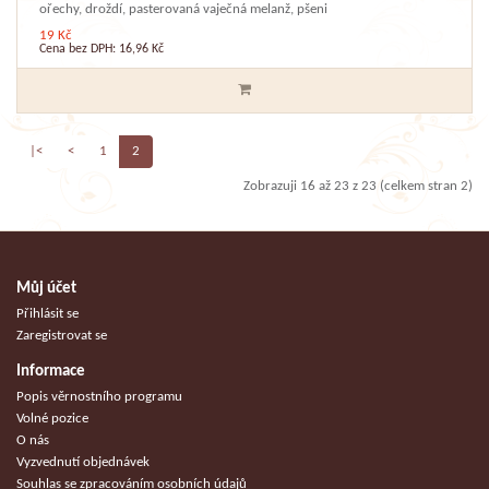
ořechy, droždí, pasterovaná vaječná melanž, pšeni
19 Kč
Cena bez DPH: 16,96 Kč
|<
<
1
2
Zobrazuji 16 až 23 z 23 (celkem stran 2)
Můj účet
Přihlásit se
Zaregistrovat se
Informace
Popis věrnostního programu
Volné pozice
O nás
Vyzvednutí objednávek
Souhlas se zpracováním osobních údajů