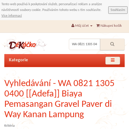
Tento web používá k poskytování služeb, personalizaci reklam a analýze
návštěvnosti soubory cookie. Používáním tohoto webu s tím souhlasíte.
Souhlasím
Více informací
Můj účet
Nákupní košík
Kategorie
Vyhledávání - WA 0821 1305
0400 [[Adefa]] Biaya
Pemasangan Gravel Paver di
Way Kanan Lampung
Kritéria