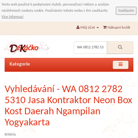
Tento web používá k poskytování služeb, personalizaci reklam a analýze
návštěvnosti soubory cookie. Používáním tohoto webu s tím souhlasíte.
Souhlasím
Více informací
Můj účet
Nákupní košík
Kategorie
Vyhledávání - WA 0812 2782
5310 Jasa Kontraktor Neon Box
Kost Daerah Ngampilan
Yogyakarta
Kritéria